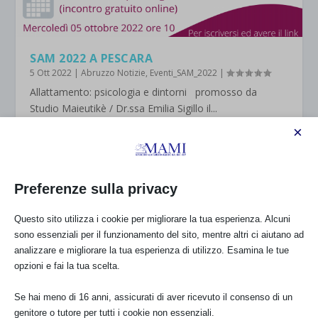
SAM 2022 A PESCARA
5 Ott 2022
|
Abruzzo Notizie
,
Eventi_SAM_2022
|
Allattamento: psicologia e dintorni promosso da
Studio Maieutikè / Dr.ssa Emilia Sigillo il...
×
VAI ALLA MAPPA DEI GRUPPI DI SOSTEGNO
Preferenze sulla privacy
Questo sito utilizza i cookie per migliorare la tua esperienza. Alcuni
DIRITTI, DOCUMENTI, LINEE GUIDA E
sono essenziali per il funzionamento del sito, mentre altri ci aiutano ad
RACCOMANDAZIONI
analizzare e migliorare la tua esperienza di utilizzo. Esamina le tue
Ultimo
opzioni e fai la tua scelta.
Se hai meno di 16 anni, assicurati di aver ricevuto il consenso di un
genitore o tutore per tutti i cookie non essenziali.