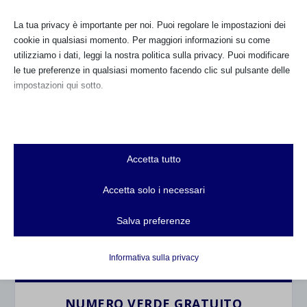
La tua privacy è importante per noi. Puoi regolare le impostazioni dei
cookie in qualsiasi momento. Per maggiori informazioni su come
GRAZIE PER ESSERTI
LA SAM 2024 con
utilizziamo i dati, leggi la nostra politica sulla privacy. Puoi modificare
ASSOCIATA!
UNICEF
le tue preferenze in qualsiasi momento facendo clic sul pulsante delle
3 Lug 2025
1 Ott 2024
impostazioni qui sotto.
Nota che, se scegli di disabilitare alcuni tipi di cookie, questo potrebbe
CALENDARIO EVENTI
influire sulla tua esperienza del sito e sui servizi che possiamo offrire.
Essenziali
Accetta tutto
Non ci sono eventi
I cookie e i servizi essenziali abilitano le funzioni di base e sono
necessari per il corretto funzionamento del sito web. Questi cookie
Accetta solo i necessari
e servizi non richiedono il consenso dell'utente secondo il GDPR.
TUTTI GLI EVENTI
Mostra dettagli
Salva preferenze
Analitici
et-editor-available-post-*
I cookie di statistica raccolgono informazioni sull'utilizzo,
FARMACI IN ALLATTAMENTO E
Informativa sulla privacy
GRAVIDANZA
consentendoci di ottenere informazioni su come i visitatori
mhcookie
interagiscono con il nostro sito web.
wordpress_logged_in_*
NUMERO VERDE GRATUITO
Mostra dettagli