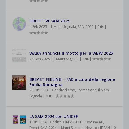
OBIETTIVI SAM 2025
4 Feb 2025
|
Il Mami Segnala
,
SAM 2025
|
0
|
WABA annuncia il motto per la WBW 2025
28 Gen 2025
|
Il Mami Segnala
|
0
|
BREAST FEELING – FAD a cura della regione
Emilia Romagna
29 Ott 2024
|
Condividiamo
,
Formazione
,
Il Mami
Segnala
|
0
|
LA SAM 2024 con UNICEF
1 Ott 2024
|
Codice_OMS/UNICEF
,
Documenti
,
Eventi_SAM_2024
,
Il Mami Segnala
,
News da IBFAN
|
0