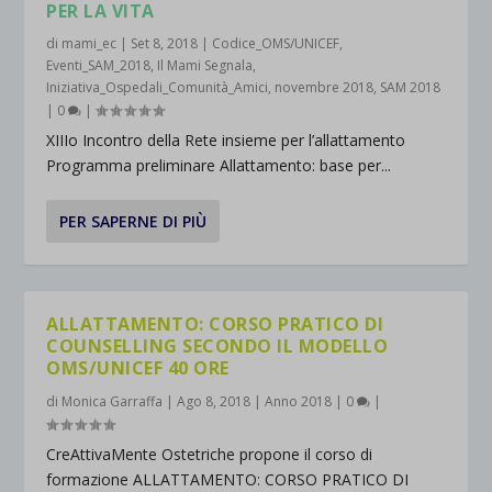
PER LA VITA
di
mami_ec
|
Set 8, 2018
|
Codice_OMS/UNICEF
,
Eventi_SAM_2018
,
Il Mami Segnala
,
Iniziativa_Ospedali_Comunità_Amici
,
novembre 2018
,
SAM 2018
|
0
|
XIIIo Incontro della Rete insieme per l’allattamento
Programma preliminare Allattamento: base per...
PER SAPERNE DI PIÙ
ALLATTAMENTO: CORSO PRATICO DI
COUNSELLING SECONDO IL MODELLO
OMS/UNICEF 40 ORE
di
Monica Garraffa
|
Ago 8, 2018
|
Anno 2018
|
0
|
CreAttivaMente Ostetriche propone il corso di
formazione ALLATTAMENTO: CORSO PRATICO DI