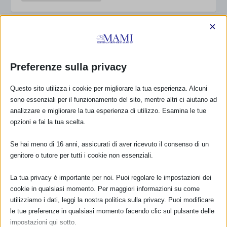
×
CORSO BASE 20 ORE ALLATTAMENTO
di
Annalisa Paini
|
Mar 26, 2018
|
Anno 2018
,
aprile 2018
|
0
|
Preferenze sulla privacy
Il Nuovo Ospedale civile di Sassuolo organizza e apre a
Questo sito utilizza i cookie per migliorare la tua esperienza. Alcuni
personale esterno un CORSO BASE DI 20 ORE IN
sono essenziali per il funzionamento del sito, mentre altri ci aiutano ad
ALLATTAMENTO 10-11-12 Aprile 2018 c/o Centro
analizzare e migliorare la tua esperienza di utilizzo. Esamina le tue
Formazione Florim Via Canaletto 24 Spezzano di
opzioni e fai la tua scelta.
Fiorano Modenese (MO) SCARICA IL...
Se hai meno di 16 anni, assicurati di aver ricevuto il consenso di un
PER SAPERNE DI PIÙ
genitore o tutore per tutti i cookie non essenziali.
La tua privacy è importante per noi. Puoi regolare le impostazioni dei
cookie in qualsiasi momento. Per maggiori informazioni su come
3° CONVEGNO NAZIONALE LATTE &
utilizziamo i dati, leggi la nostra politica sulla privacy. Puoi modificare
COCCOLE
le tue preferenze in qualsiasi momento facendo clic sul pulsante delle
impostazioni qui sotto.
di
Annalisa Paini
|
Mar 22, 2018
|
Anno 2018
,
giugno 2018
|
0