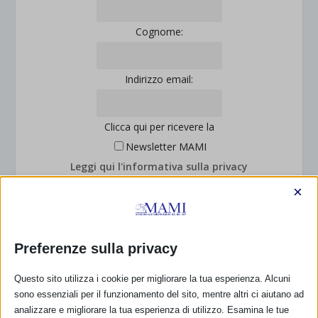
Cognome:
Indirizzo email:
Clicca qui per ricevere la
Newsletter MAMI
Leggi qui l'informativa sulla privacy
Privacy: acconsento al trattamento dei miei dati
×
personali (Regolamento UE 2016/679)
Preferenze sulla privacy
Questo sito utilizza i cookie per migliorare la tua esperienza. Alcuni
DONA E ASSOCIATI CON PAYPAL!
sono essenziali per il funzionamento del sito, mentre altri ci aiutano ad
analizzare e migliorare la tua esperienza di utilizzo. Esamina le tue