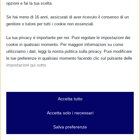
opzioni e fai la tua scelta.
Se hai meno di 16 anni, assicurati di aver ricevuto il consenso di un
genitore o tutore per tutti i cookie non essenziali.
Dona
15,00€
(25,00€ se sei un’associazione)
La tua privacy è importante per noi. Puoi regolare le impostazioni dei
per associarti
cookie in qualsiasi momento. Per maggiori informazioni su come
utilizziamo i dati, leggi la nostra politica sulla privacy. Puoi modificare
le tue preferenze in qualsiasi momento facendo clic sul pulsante delle
COLLABORAZIONI IN ITALIA
impostazioni qui sotto.
Nota che, se scegli di disabilitare alcuni tipi di cookie, questo potrebbe
influire sulla tua esperienza del sito e sui servizi che possiamo offrire.
Essenziali
Accetta tutto
I cookie e i servizi essenziali abilitano le funzioni di base e sono
necessari per il corretto funzionamento del sito web. Questi cookie
Accetta solo i necessari
e servizi non richiedono il consenso dell'utente secondo il GDPR.
Mostra dettagli
Salva preferenze
Analitici
et-editor-available-post-*