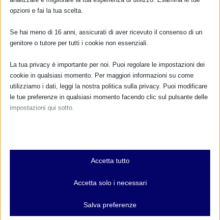
opzioni e fai la tua scelta.
Se hai meno di 16 anni, assicurati di aver ricevuto il consenso di un
genitore o tutore per tutti i cookie non essenziali.
La tua privacy è importante per noi. Puoi regolare le impostazioni dei
cookie in qualsiasi momento. Per maggiori informazioni su come
utilizziamo i dati, leggi la nostra politica sulla privacy. Puoi modificare
le tue preferenze in qualsiasi momento facendo clic sul pulsante delle
impostazioni qui sotto.
Nota che, se scegli di disabilitare alcuni tipi di cookie, questo potrebbe
influire sulla tua esperienza del sito e sui servizi che possiamo offrire.
Essenziali
Accetta tutto
I cookie e i servizi essenziali abilitano le funzioni di base e sono
necessari per il corretto funzionamento del sito web. Questi cookie
Accetta solo i necessari
e servizi non richiedono il consenso dell'utente secondo il GDPR.
Mostra dettagli
Salva preferenze
Analitici