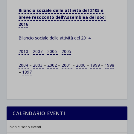
Bilancio sociale delle attività del 2105 e
breve resoconto dell’Assemblea dei soci
2016
Bilancio sociale delle attività del 2014
2010
–
2007
–
2006
–
2005
2004
–
2003
–
2002
–
2001
–
2000
–
1999
–
1998
–
1997
CALENDARIO EVENTI
Non ci sono eventi