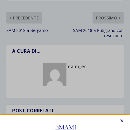
PRECEDENTE
PROSSIMO
SAM 2018 a Bergamo
SAM 2018 a Rutigliano con
resoconto
A CURA DI…
mami_ec
POST CORRELATI
×