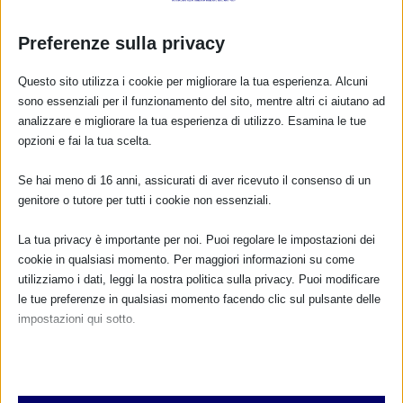
Preferenze sulla privacy
Questo sito utilizza i cookie per migliorare la tua esperienza. Alcuni
sono essenziali per il funzionamento del sito, mentre altri ci aiutano ad
analizzare e migliorare la tua esperienza di utilizzo. Esamina le tue
opzioni e fai la tua scelta.
Se hai meno di 16 anni, assicurati di aver ricevuto il consenso di un
genitore o tutore per tutti i cookie non essenziali.
Patrizia Gentilini: Inquinamento e salute, il
La tua privacy è importante per noi. Puoi regolare le impostazioni dei
tempo della mediazione è finito
cookie in qualsiasi momento. Per maggiori informazioni su come
12 Gennaio 2013
utilizziamo i dati, leggi la nostra politica sulla privacy. Puoi modificare
le tue preferenze in qualsiasi momento facendo clic sul pulsante delle
impostazioni qui sotto.
Nota che, se scegli di disabilitare alcuni tipi di cookie, questo potrebbe
influire sulla tua esperienza del sito e sui servizi che possiamo offrire.
Essenziali