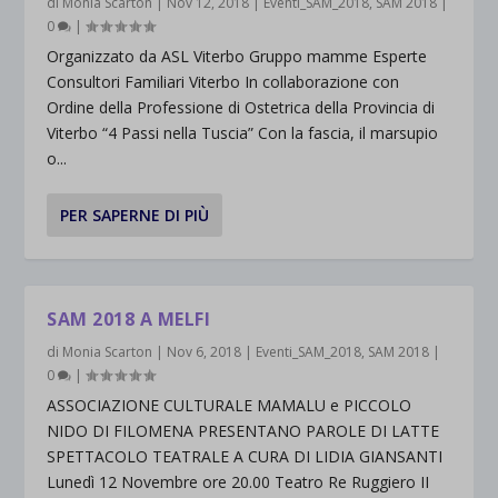
di
Monia Scarton
|
Nov 12, 2018
|
Eventi_SAM_2018
,
SAM 2018
|
0
|
Organizzato da ASL Viterbo Gruppo mamme Esperte
Consultori Familiari Viterbo In collaborazione con
Ordine della Professione di Ostetrica della Provincia di
Viterbo “4 Passi nella Tuscia” Con la fascia, il marsupio
o...
PER SAPERNE DI PIÙ
SAM 2018 A MELFI
di
Monia Scarton
|
Nov 6, 2018
|
Eventi_SAM_2018
,
SAM 2018
|
0
|
ASSOCIAZIONE CULTURALE MAMALU e PICCOLO
NIDO DI FILOMENA PRESENTANO PAROLE DI LATTE
SPETTACOLO TEATRALE A CURA DI LIDIA GIANSANTI
Lunedì 12 Novembre ore 20.00 Teatro Re Ruggiero II