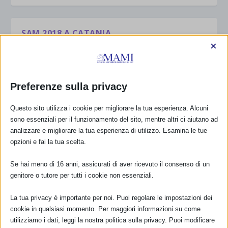
SAM 2018 A CATANIA
×
di
Monica Garraffa
|
Ott 13, 2018
|
Eventi_SAM_2018
,
SAM 2018
|
0
|
SAM 2018 settimana mondiale per l’allattamento
ALLATTAMENTO E COMUNITA’ CATANIA 26 OTTOBRE
Preferenze sulla privacy
2018 Aula Magna Istituto Professionale Statale “Lucia
Mangano” Via Enrico Besana 12 – Ore 10:00 – 13:00
Questo sito utilizza i cookie per migliorare la tua esperienza. Alcuni
Apertura dei lavori Egidio...
sono essenziali per il funzionamento del sito, mentre altri ci aiutano ad
analizzare e migliorare la tua esperienza di utilizzo. Esamina le tue
opzioni e fai la tua scelta.
PER SAPERNE DI PIÙ
Se hai meno di 16 anni, assicurati di aver ricevuto il consenso di un
genitore o tutore per tutti i cookie non essenziali.
1
2
3
...
11
La tua privacy è importante per noi. Puoi regolare le impostazioni dei
cookie in qualsiasi momento. Per maggiori informazioni su come
utilizziamo i dati, leggi la nostra politica sulla privacy. Puoi modificare
CALENDARIO EVENTI