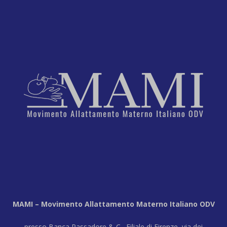
MAMI – Movimento Allattamento Materno Italiano ODV
presso Banca Passadore & C., Filiale di Firenze, via dei