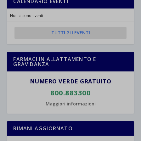
CALENDARIO EVENTI
esplicitamente categorizzati.
jetpackState[message]
Mostra dettagli
Non ci sono eventi
et-saved-post*
TUTTI GLI EVENTI
wpc*
FARMACI IN ALLATTAMENTO E
GRAVIDANZA
NUMERO VERDE GRATUITO
800.883300
Maggiori informazioni
RIMANI AGGIORNATO