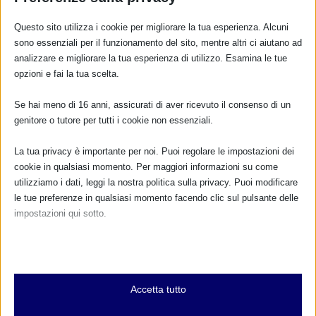
Questo sito utilizza i cookie per migliorare la tua esperienza. Alcuni
sono essenziali per il funzionamento del sito, mentre altri ci aiutano ad
analizzare e migliorare la tua esperienza di utilizzo. Esamina le tue
CALENDARIO EVENTI
opzioni e fai la tua scelta.
Non ci sono eventi
Se hai meno di 16 anni, assicurati di aver ricevuto il consenso di un
genitore o tutore per tutti i cookie non essenziali.
TUTTI GLI EVENTI
La tua privacy è importante per noi. Puoi regolare le impostazioni dei
cookie in qualsiasi momento. Per maggiori informazioni su come
utilizziamo i dati, leggi la nostra politica sulla privacy. Puoi modificare
FARMACI IN ALLATTAMENTO E
le tue preferenze in qualsiasi momento facendo clic sul pulsante delle
GRAVIDANZA
impostazioni qui sotto.
Nota che, se scegli di disabilitare alcuni tipi di cookie, questo potrebbe
NUMERO VERDE GRATUITO
influire sulla tua esperienza del sito e sui servizi che possiamo offrire.
800.883300
Essenziali
Accetta tutto
I cookie e i servizi essenziali abilitano le funzioni di base e sono
Maggiori informazioni
necessari per il corretto funzionamento del sito web. Questi cookie