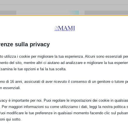
renze sulla privacy
MAMI – ASSEMBLEA
ORSO
Corso base 20 ore
ANNUALE DEI SOCI 2018 –
o utilizza i cookie per migliorare la tua esperienza. Alcuni sono essenziali per 
ELLING
allattamento
Carpi (MO), 18 marzo 2018
LLO
ento del sito, mentre altri ci aiutano ad analizzare e migliorare la tua esperie
26 Marzo 2018
18 Febbraio 2018
Esamina le tue opzioni e fai la tua scelta.
o di 16 anni, assicurati di aver ricevuto il consenso di un genitore o tutore per
n essenziali.
ivacy è importante per noi. Puoi regolare le impostazioni dei cookie in qualsias
Per maggiori informazioni su come utilizziamo i dati, leggi la nostra politica s
Puoi modificare le tue preferenze in qualsiasi momento facendo clic sul pulsan
oni qui sotto.