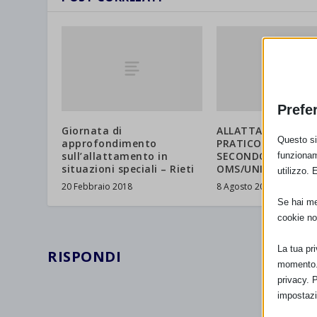
Prefe
Giornata di
ALLATTAMENTO: C
Questo sit
approfondimento
PRATICO DI COUNS
sull’allattamento in
SECONDO IL MODE
funzionam
situazioni speciali – Rieti
OMS/UNICEF 40 ore
utilizzo. 
20 Febbraio 2018
8 Agosto 2018
Se hai men
cookie no
La tua pr
RISPONDI
momento. 
privacy. 
impostazi