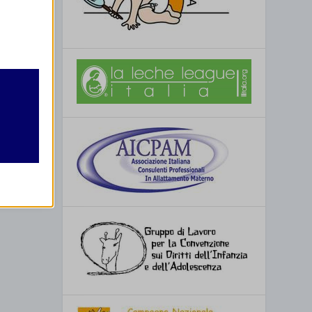
retto
utente
re