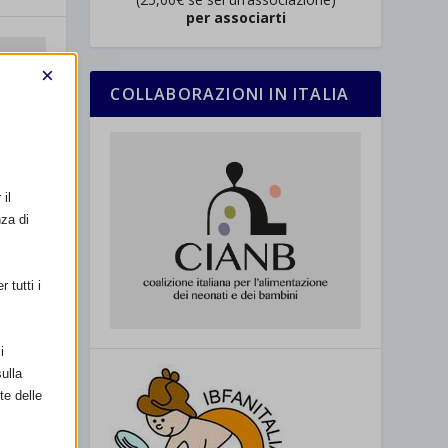
per associarti
×
COLLABORAZIONI IN ITALIA
il
nza di
 tutti i
i
ulla
te delle