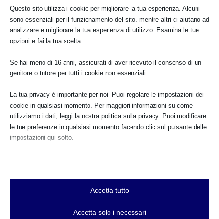
Questo sito utilizza i cookie per migliorare la tua esperienza. Alcuni
SAM 2018 a Bari
sono essenziali per il funzionamento del sito, mentre altri ci aiutano ad
4 Ottobre 2018
analizzare e migliorare la tua esperienza di utilizzo. Esamina le tue
opzioni e fai la tua scelta.
Se hai meno di 16 anni, assicurati di aver ricevuto il consenso di un
genitore o tutore per tutti i cookie non essenziali.
La tua privacy è importante per noi. Puoi regolare le impostazioni dei
cookie in qualsiasi momento. Per maggiori informazioni su come
utilizziamo i dati, leggi la nostra politica sulla privacy. Puoi modificare
le tue preferenze in qualsiasi momento facendo clic sul pulsante delle
impostazioni qui sotto.
SAM 2018 a Carbonia
Nota che, se scegli di disabilitare alcuni tipi di cookie, questo potrebbe
21 Settembre 2018
influire sulla tua esperienza del sito e sui servizi che possiamo offrire.
Essenziali
Accetta tutto
I cookie e i servizi essenziali abilitano le funzioni di base e sono
necessari per il corretto funzionamento del sito web. Questi cookie
Accetta solo i necessari
RISPONDI
e servizi non richiedono il consenso dell'utente secondo il GDPR.