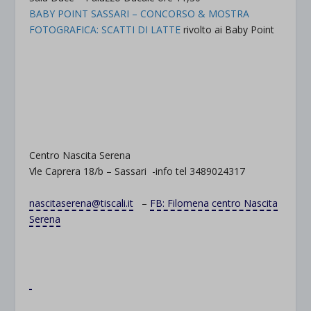
BABY POINT SASSARI – CONCORSO & MOSTRA
FOTOGRAFICA: SCATTI DI LATTE
rivolto ai Baby Point
Centro Nascita Serena
Vle Caprera 18/b – Sassari -info tel 3489024317
nascitaserena@tiscali.it
–
FB: Filomena centro Nascita
Serena