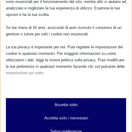
sono essenziali per il funzionamento del sito, mentre altri ci aiutano ad
analizzare e migliorare la tua esperienza di utilizzo. Esamina le tue
opzioni e fai la tua scelta.
Se hai meno di 16 anni, assicurati di aver ricevuto il consenso di un
genitore o tutore per tutti i cookie non essenziali.
La tua privacy è importante per noi. Puoi regolare le impostazioni dei
cookie in qualsiasi momento. Per maggiori informazioni su come
utilizziamo i dati, leggi la nostra politica sulla privacy. Puoi modificare
le tue preferenze in qualsiasi momento facendo clic sul pulsante delle
impostazioni qui sotto.
Nota che, se scegli di disabilitare alcuni tipi di cookie, questo potrebbe
influire sulla tua esperienza del sito e sui servizi che possiamo offrire.
Essenziali
Accetta tutto
I cookie e i servizi essenziali abilitano le funzioni di base e sono
necessari per il corretto funzionamento del sito web. Questi cookie
Accetta solo i necessari
e servizi non richiedono il consenso dell'utente secondo il GDPR.
Mostra dettagli
Salva preferenze