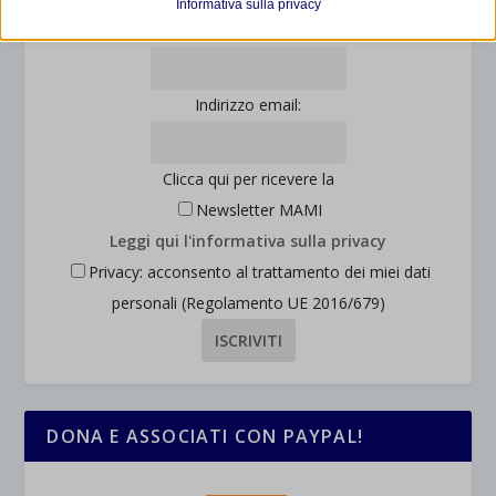
Informativa sulla privacy
consentendoci di ottenere informazioni su come i visitatori
mhcookie
Cognome:
interagiscono con il nostro sito web.
wordpress_logged_in_*
Mostra dettagli
Indirizzo email:
wordpress_test_cookie
Altri servizi
_ga
Questa categoria include tutti i cookie, i domini e i servizi che non
wp-settings-*
rientrano nelle altre categorie specifiche o che non sono stati
_ga_*
Clicca qui per ricevere la
wp-settings-time-*
esplicitamente categorizzati.
Newsletter MAMI
jetpackState[message]
Mostra dettagli
Leggi qui l'informativa sulla privacy
Privacy: acconsento al trattamento dei miei dati
et-saved-post*
personali (Regolamento UE 2016/679)
wpc*
DONA E ASSOCIATI CON PAYPAL!