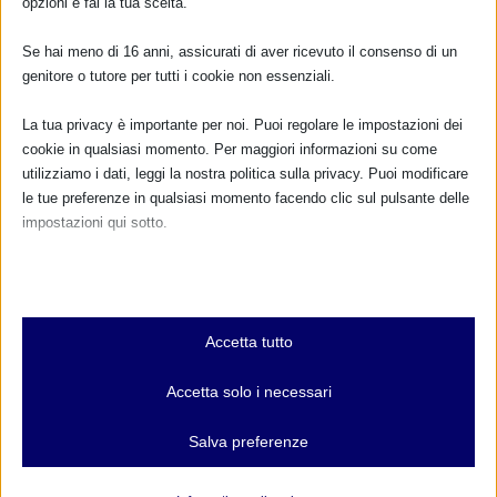
opzioni e fai la tua scelta.
Se hai meno di 16 anni, assicurati di aver ricevuto il consenso di un
genitore o tutore per tutti i cookie non essenziali.
FARMACI IN ALLATTAMENTO E
GRAVIDANZA
La tua privacy è importante per noi. Puoi regolare le impostazioni dei
cookie in qualsiasi momento. Per maggiori informazioni su come
NUMERO VERDE GRATUITO
utilizziamo i dati, leggi la nostra politica sulla privacy. Puoi modificare
800.883300
le tue preferenze in qualsiasi momento facendo clic sul pulsante delle
impostazioni qui sotto.
Maggiori informazioni
Nota che, se scegli di disabilitare alcuni tipi di cookie, questo potrebbe
influire sulla tua esperienza del sito e sui servizi che possiamo offrire.
Essenziali
RIMANI AGGIORNATO
Accetta tutto
I cookie e i servizi essenziali abilitano le funzioni di base e sono
necessari per il corretto funzionamento del sito web. Questi cookie
Accetta solo i necessari
e servizi non richiedono il consenso dell'utente secondo il GDPR.
... oppure inserisci i tuoi dati:
Mostra dettagli
Salva preferenze
Nome:
Analitici
et-editor-available-post-*
I cookie di statistica raccolgono informazioni sull'utilizzo,