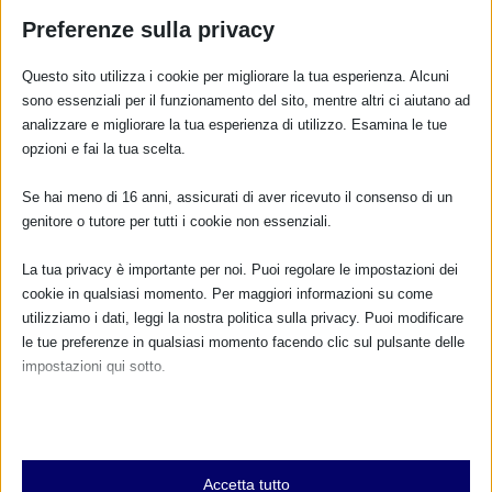
Preferenze sulla privacy
Questo sito utilizza i cookie per migliorare la tua esperienza. Alcuni
La Dichiarazione degli Innocenti (1990)
sono essenziali per il funzionamento del sito, mentre altri ci aiutano ad
analizzare e migliorare la tua esperienza di utilizzo. Esamina le tue
26 Novembre 1990
opzioni e fai la tua scelta.
Se hai meno di 16 anni, assicurati di aver ricevuto il consenso di un
genitore o tutore per tutti i cookie non essenziali.
La tua privacy è importante per noi. Puoi regolare le impostazioni dei
cookie in qualsiasi momento. Per maggiori informazioni su come
utilizziamo i dati, leggi la nostra politica sulla privacy. Puoi modificare
le tue preferenze in qualsiasi momento facendo clic sul pulsante delle
impostazioni qui sotto.
Nota che, se scegli di disabilitare alcuni tipi di cookie, questo potrebbe
PROGETTO PAA, le posizioni ufficiali delle
influire sulla tua esperienza del sito e sui servizi che possiamo offrire.
organizzazioni a protezione e sostegno
Essenziali
dell’allattamento
Accetta tutto
I cookie e i servizi essenziali abilitano le funzioni di base e sono