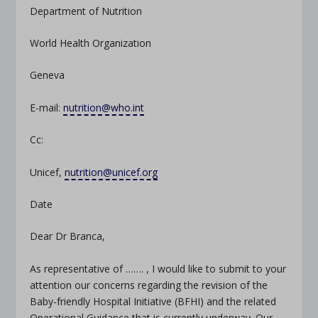
Department of Nutrition
World Health Organization
Geneva
E-mail:
nutrition@who.int
Cc:
Unicef,
nutrition@unicef.org
Date
Dear Dr Branca,
As representative of ……. , I would like to submit to your
attention our concerns regarding the revision of the
Baby-friendly Hospital Initiative (BFHI) and the related
Operational Guidance that is currently underway. Our