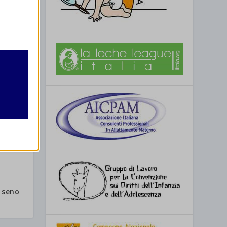
retto
utente
re
 seno