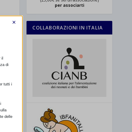
per associarti
×
COLLABORAZIONI IN ITALIA
SSIMO
il
onati e dei
nza di
Bambini
 tutti i
i
ulla
te delle