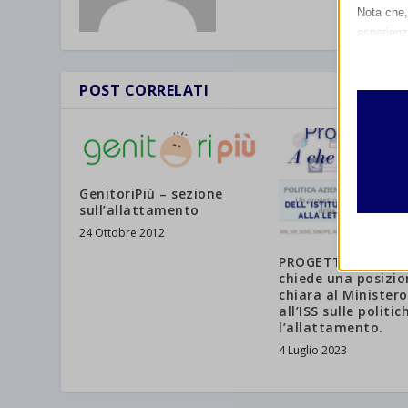
Nota che, 
esperienz
Essen
I cooki
POST CORRELATI
funzio
second
Analit
et-edito
GenitoriPiù – sezione
I cooki
sull’allattamento
informa
mhcook
24 Ottobre 2012
wordpre
PROGETTO PAA: UN
Altri 
chiede una posizio
wordpre
_ga
Questa 
chiara al Ministero
all’ISS sulle politic
catego
wp-sett
_ga_*
l’allattamento.
wp-sett
jetpack
4 Luglio 2023
et-save