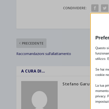
CONDIVIDERE:
VALUTAR
Prefe
PRECEDENTE
Questo sit
Raccomandazioni sull’allattamento
funzionam
utilizzo. 
Se hai men
A CURA DI…
cookie no
Stefano Garuti
La tua pr
momento. 
privacy. 
impostazi