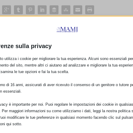
E:
renze sulla privacy
PRO
o utilizza i cookie per migliorare la tua esperienza. Alcuni sono essenziali per 
Strategia Globale per l’Alimentazione dei Ne
ento del sito, mentre altri ci aiutano ad analizzare e migliorare la tua esperie
Esamina le tue opzioni e fai la tua scelta.
o di 16 anni, assicurati di aver ricevuto il consenso di un genitore o tutore per
n essenziali.
ivacy è importante per noi. Puoi regolare le impostazioni dei cookie in qualsias
Per maggiori informazioni su come utilizziamo i dati, leggi la nostra politica s
Puoi modificare le tue preferenze in qualsiasi momento facendo clic sul pulsan
oni qui sotto.