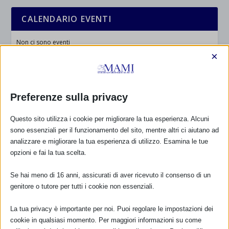
CALENDARIO EVENTI
Non ci sono eventi
×
TUTTI GLI EVENTI
Preferenze sulla privacy
FARMACI IN ALLATTAMENTO E
Questo sito utilizza i cookie per migliorare la tua esperienza. Alcuni
GRAVIDANZA
sono essenziali per il funzionamento del sito, mentre altri ci aiutano ad
analizzare e migliorare la tua esperienza di utilizzo. Esamina le tue
NUMERO VERDE GRATUITO
opzioni e fai la tua scelta.
800.883300
Se hai meno di 16 anni, assicurati di aver ricevuto il consenso di un
Maggiori informazioni
genitore o tutore per tutti i cookie non essenziali.
La tua privacy è importante per noi. Puoi regolare le impostazioni dei
cookie in qualsiasi momento. Per maggiori informazioni su come
RIMANI AGGIORNATO