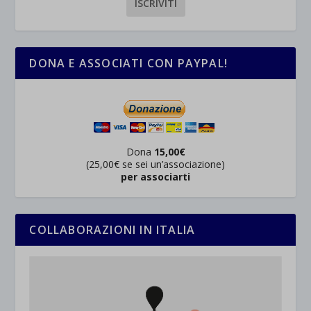
_ga_*
wp-settings-time-*
esplicitamente categorizzati.
jetpackState[message]
Mostra dettagli
DONA E ASSOCIATI CON PAYPAL!
et-saved-post*
wpc*
Dona
15,00€
(25,00€ se sei un’associazione)
per associarti
COLLABORAZIONI IN ITALIA