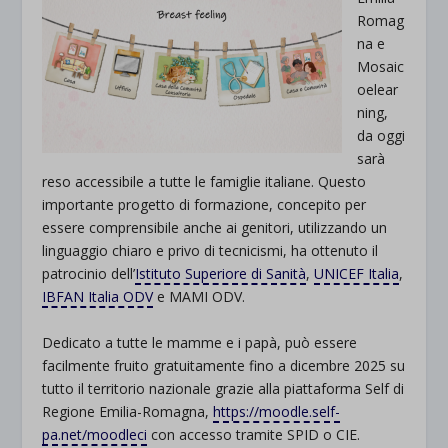
Romag
na e
Mosaic
oelear
ning,
da oggi
sarà
reso accessibile a tutte le famiglie italiane. Questo
importante progetto di formazione, concepito per
essere comprensibile anche ai genitori, utilizzando un
linguaggio chiaro e privo di tecnicismi, ha ottenuto il
patrocinio dell’
Istituto Superiore di Sanità
,
UNICEF Italia
,
IBFAN Italia ODV
e MAMI ODV.
Dedicato a tutte le mamme e i papà, può essere
facilmente fruito gratuitamente fino a dicembre 2025 su
tutto il territorio nazionale grazie alla piattaforma Self di
Regione Emilia-Romagna,
https://moodle.self-
pa.net/moodleci
con accesso tramite SPID o CIE.