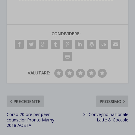
rientrano nelle altre categorie specifiche o che non sono stati
_ga_*
wp-settings-time-*
esplicitamente categorizzati.
jetpackState[message]
Mostra dettagli
CONDIVIDERE:
et-saved-post*
wpc*
VALUTARE:
PRECEDENTE
PROSSIMO
Corso 20 ore per peer
3° Convegno nazionale
counselor Pronto Mamy
Latte & Coccole
2018 AOSTA