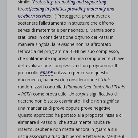
simile: “
Protecting, promoting and supporting
breastfeeding in facilities providing maternity and
newborn services
.” (“Proteggere, promuovere e
sostenere l’allattamento in strutture che offrono
servizi di maternità e per neonati.”). Mentre sono
stati presi in considerazione ognuno dei Passi in
maniera singola, la revisione non ha affrontato
l’efficacia del programma BFHI nel suo complesso,
che solitamente rappresenta una componente chiave
della valutazione complessiva di un programma. Il
protocollo
GRADE
utilizzato per creare questo
documento, ha preso in considerazione i
trials
randomizzati controllati (
Randomized Controlled Trials
– RCTs
) come prova utile. Un
corpus
significativo di
ricerche non è stato esaminato, il che non significa
una mancanza di prove oppure prove negative.
Questo approccio ha portato alla proposta iniziale di
eliminare il Passo 9, che attualmente risulta re-
inserito, sebbene non metta ancora in guardia sui
rischi associati all’uso di biberon e tettarelle. Mentre il