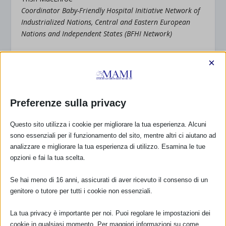
Coordinator Baby-Friendly Hospital Initiative Network of
Industrialized Nations, Central and Eastern European
Nations and Independent States (BFHI Network)
Elisabeth Sterken
×
Co-chair IBFAN Global Council
International Baby Food Action Network (IBFAN)
Preferenze sulla privacy
Michele Griswold
President International Lactation Consultant Association
Questo sito utilizza i cookie per migliorare la tua esperienza. Alcuni
(ILCA)
sono essenziali per il funzionamento del sito, mentre altri ci aiutano ad
analizzare e migliorare la tua esperienza di utilizzo. Esamina le tue
Ann Calandro
opzioni e fai la tua scelta.
Chair La Leche League International (LLLI)
Se hai meno di 16 anni, assicurati di aver ricevuto il consenso di un
Felicity Savage
genitore o tutore per tutti i cookie non essenziali.
Chairperson World Alliance for Breastfeeding Action
(WABA)
La tua privacy è importante per noi. Puoi regolare le impostazioni dei
cookie in qualsiasi momento. Per maggiori informazioni su come