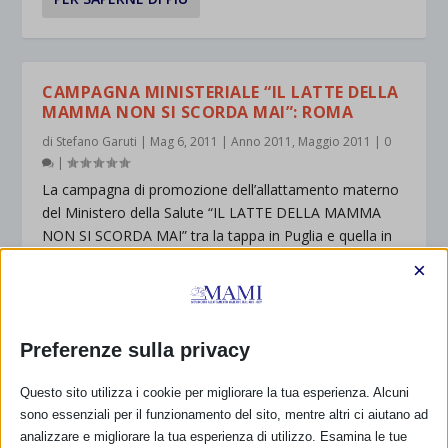
CAMPAGNA MINISTERIALE “IL LATTE DELLA
MAMMA NON SI SCORDA MAI”: ROMA
di
Stefano Garuti
|
Mag 6, 2011
|
Anno 2011
,
Maggio 2011
|
0
|
La campagna di promozione dell’allattamento materno
del Ministero della Salute “IL LATTE DELLA MAMMA
NON SI SCORDA MAI” tra la tappa in Puglia e quella in
Calabria sosterà in alcuni punti nascita della città di
×
Roma: 19 maggio...
PER SAPERNE DI PIÙ
Preferenze sulla privacy
Questo sito utilizza i cookie per migliorare la tua esperienza. Alcuni
sono essenziali per il funzionamento del sito, mentre altri ci aiutano ad
CAMPAGNA MINISTERIALE “IL LATTE DELLA
analizzare e migliorare la tua esperienza di utilizzo. Esamina le tue
MAMMA NON SI SCORDA MAI”: CALABRIA