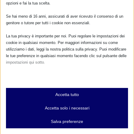
opzioni e fai la tua scelta.
di
Stefano Garuti
|
Mag 6, 2011
|
Anno 2011
,
Giugno 2011
|
0
|
Se hai meno di 16 anni, assicurati di aver ricevuto il consenso di un
La campagna di promozione dell’allattamento materno
genitore o tutore per tutti i cookie non essenziali.
del Ministero della Salute “IL LATTE DELLA MAMMA
La tua privacy è importante per noi. Puoi regolare le impostazioni dei
NON SI SCORDA MAI” prosegue, dopo l’inizio in Puglia
cookie in qualsiasi momento. Per maggiori informazioni su come
e la sosta a Roma, il 9 giugno a Cosenza, e l’11 e il 12...
utilizziamo i dati, leggi la nostra politica sulla privacy. Puoi modificare
le tue preferenze in qualsiasi momento facendo clic sul pulsante delle
PER SAPERNE DI PIÙ
impostazioni qui sotto.
Nota che, se scegli di disabilitare alcuni tipi di cookie, questo potrebbe
influire sulla tua esperienza del sito e sui servizi che possiamo offrire.
1
2
3
Essenziali
Accetta tutto
I cookie e i servizi essenziali abilitano le funzioni di base e sono
necessari per il corretto funzionamento del sito web. Questi cookie
CALENDARIO EVENTI
Accetta solo i necessari
e servizi non richiedono il consenso dell'utente secondo il GDPR.
Mostra dettagli
Non ci sono eventi
Salva preferenze
Analitici
et-editor-available-post-*