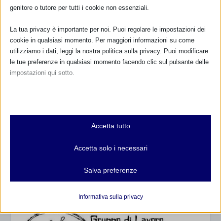
genitore o tutore per tutti i cookie non essenziali.
La tua privacy è importante per noi. Puoi regolare le impostazioni dei
cookie in qualsiasi momento. Per maggiori informazioni su come
utilizziamo i dati, leggi la nostra politica sulla privacy. Puoi modificare
le tue preferenze in qualsiasi momento facendo clic sul pulsante delle
impostazioni qui sotto.
Nota che, se scegli di disabilitare alcuni tipi di cookie, questo potrebbe
influire sulla tua esperienza del sito e sui servizi che possiamo offrire.
Essenziali
Accetta tutto
I cookie e i servizi essenziali abilitano le funzioni di base e sono
necessari per il corretto funzionamento del sito web. Questi cookie
Accetta solo i necessari
e servizi non richiedono il consenso dell'utente secondo il GDPR.
Mostra dettagli
Salva preferenze
Analitici
et-editor-available-post-*
I cookie di statistica raccolgono informazioni sull'utilizzo,
Informativa sulla privacy
consentendoci di ottenere informazioni su come i visitatori
mhcookie
interagiscono con il nostro sito web.