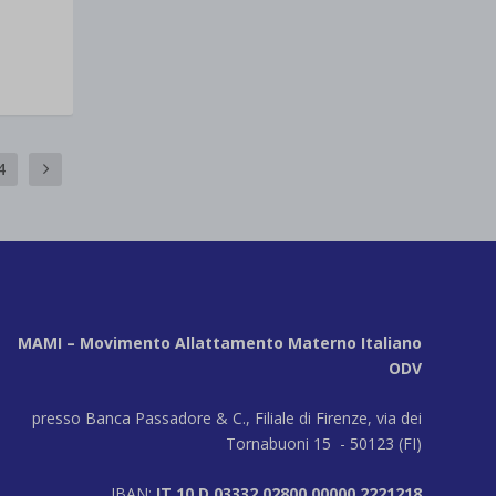
4
MAMI – Movimento Allattamento Materno Italiano
ODV
presso Banca Passadore & C., Filiale di Firenze, via dei
Tornabuoni 15 - 50123 (FI)
IBAN:
IT 10 D 03332 02800 00000 2221218