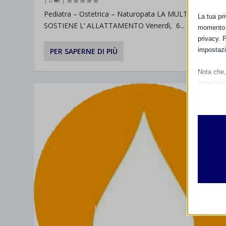
|
0
|
Pediatra – Ostetrica – Naturopata LA MULTISCIPLINAR
La tua pr
SOSTIENE L’ ALLATTAMENTO Venerdì, 6...
momento. 
privacy. 
impostazi
PER SAPERNE DI PIÙ
Nota che, 
esperienz
Essen
I cooki
funzio
second
Analit
et-edito
I cooki
informa
mhcook
wordpre
Altri 
wordpre
_ga
Questa 