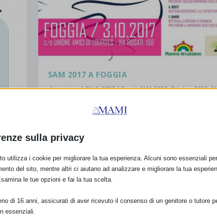
SAM 2017 A FOGGIA
di
mami_ec
|
Ott 2, 2017
|
Eventi_SAM_2017
,
Ottobre 2017
,
S
|
0
|
Mamme Arcobaleno, Collegio Provinciale delle Ostetri
Foggia, Ad Personam Organizzano per il...
renze sulla privacy
PER SAPERNE DI PIÙ
o utilizza i cookie per migliorare la tua esperienza. Alcuni sono essenziali per 
ento del sito, mentre altri ci aiutano ad analizzare e migliorare la tua esperie
Esamina le tue opzioni e fai la tua scelta.
o di 16 anni, assicurati di aver ricevuto il consenso di un genitore o tutore per
 2017
n essenziali.