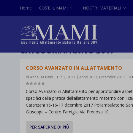
Home
COS’È IL MAMI
I NOSTRI MATERIALI
CATEGORIA:
ANNO 2017
CORSO AVANZATO IN ALLATTAMENTO
di
Annalisa Paini
|
Dic 3, 2017
|
Anno 2017
,
Dicembre 2017
|
0
Corso Avanzato in Allattamento per approfondire aspett
specifici della pratica dell’allattamento materno con Tiz
Catanzani 15-16-17 dicembre 2017 Poliambulatorio Sa
Giuseppe – Centro Famiglia Via Predosa 10...
PER SAPERNE DI PIÙ