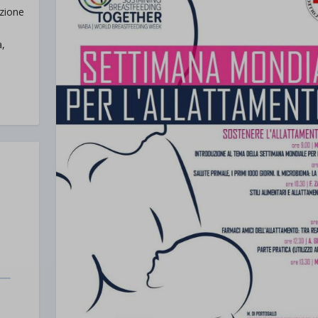
azione
a,