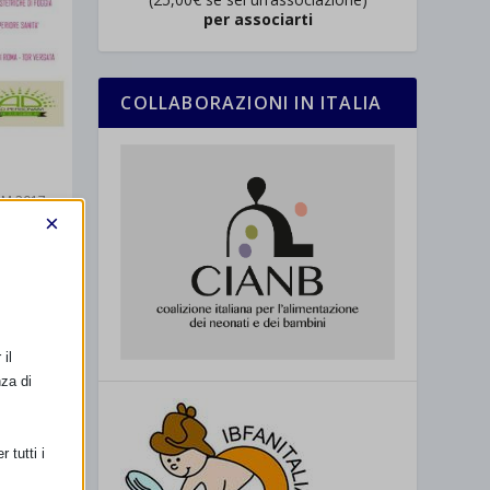
per associarti
COLLABORAZIONI IN ITALIA
AM 2017
×
che di
il
nza di
 tutti i