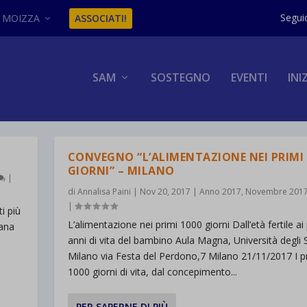
MOIZZA
ASSOCIATI!
SAM
SOSTEGNO
EVENTI
INI
CONVEGNO “L’ALIMENTAZIONE NEI PRIMI 
GIORNI” – MILANO
|
di
Annalisa Paini
|
Nov 20, 2017
|
Anno 2017
,
Novembre 201
|
i più
L’alimentazione nei primi 1000 giorni Dall’età fertile ai
iana
anni di vita del bambino Aula Magna, Università degli S
n
Milano via Festa del Perdono,7 Milano 21/11/2017 I p
1000 giorni di vita, dal concepimento...
PER SAPERNE DI PIÙ