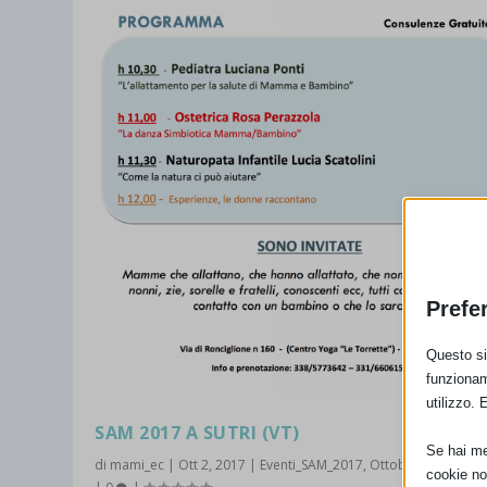
Prefe
Questo sit
funzionam
utilizzo. 
SAM 2017 A SUTRI (VT)
Se hai men
di
mami_ec
|
Ott 2, 2017
|
Eventi_SAM_2017
,
Ottobre 2017
,
SAM
cookie no