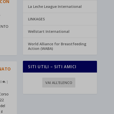
 CON
La Leche League International
,
LINKAGES
VENTO
Wellstart International
World Alliance for Breastfeeding
Action (WABA)
SITI UTILI – SITI AMICI
NATO
0
|
VAI ALL’ELENCO
Corso
22
 del
il