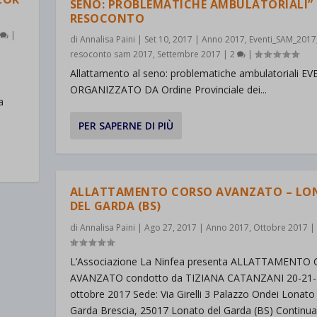
SENO: PROBLEMATICHE AMBULATORIALI”
RESOCONTO
0
|
di
Annalisa Paini
|
Set 10, 2017
|
Anno 2017
,
Eventi_SAM_2017
resoconto sam 2017
,
Settembre 2017
|
2
|
Allattamento al seno: problematiche ambulatoriali E
ORGANIZZATO DA Ordine Provinciale dei...
a
PER SAPERNE DI PIÙ
ALLATTAMENTO CORSO AVANZATO – LO
DEL GARDA (BS)
di
Annalisa Paini
|
Ago 27, 2017
|
Anno 2017
,
Ottobre 2017
|
L’Associazione La Ninfea presenta ALLATTAMENTO 
AVANZATO condotto da TIZIANA CATANZANI 20-21-
ottobre 2017 Sede: Via Girelli 3 Palazzo Ondei Lonato
Garda Brescia, 25017 Lonato del Garda (BS) Continua 