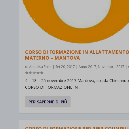
catego
wp-sett
_ga_*
wp-sett
jetpack
et-save
wpc*
CORSO DI FORMAZIONE IN ALLATTAMENT
MATERNO – MANTOVA
di
Annalisa Paini
|
Set 20, 2017
|
Anno 2017
,
Novembre 2017
|
4 – 18 – 25 novembre 2017 Mantova, strada Chiesanuo
CORSO DI FORMAZIONE IN...
PER SAPERNE DI PIÙ
CORSO DI FORMAZIONE PER PEER COUNSEL