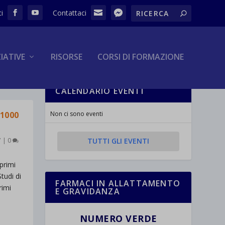
ZIATIVE
RISORSE
CORSI DI FORMAZIONE
CALENDARIO EVENTI
1000
Non ci sono eventi
7
|
0
TUTTI GLI EVENTI
 primi
tudi di
FARMACI IN ALLATTAMENTO
rimi
E GRAVIDANZA
NUMERO VERDE