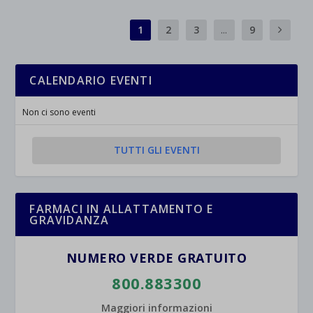
_ga
Questa categoria include tutti i cookie, i domini e i servizi che non
wp-settings-*
rientrano nelle altre categorie specifiche o che non sono stati
1
2
3
...
9
_ga_*
wp-settings-time-*
esplicitamente categorizzati.
jetpackState[message]
Mostra dettagli
CALENDARIO EVENTI
et-saved-post*
Non ci sono eventi
wpc*
TUTTI GLI EVENTI
FARMACI IN ALLATTAMENTO E
GRAVIDANZA
NUMERO VERDE GRATUITO
800.883300
Maggiori informazioni