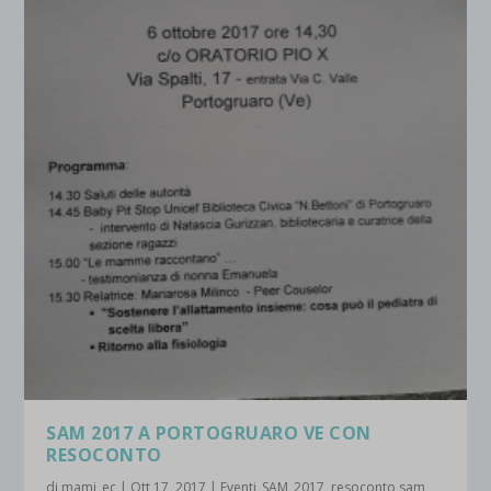
SAM 2017 A PORTOGRUARO VE CON
RESOCONTO
di
mami_ec
|
Ott 17, 2017
|
Eventi_SAM_2017
,
resoconto sam