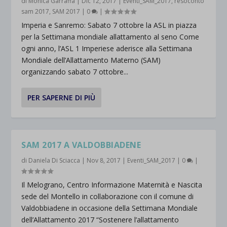
di
Monica Garraffa
|
Dic 12, 2017
|
Eventi_SAM_2017
,
resoconto
sam 2017
,
SAM 2017
|
0
|
Imperia e Sanremo: Sabato 7 ottobre la ASL in piazza
per la Settimana mondiale allattamento al seno Come
ogni anno, l’ASL 1 Imperiese aderisce alla Settimana
Mondiale dell’Allattamento Materno (SAM)
organizzando sabato 7 ottobre...
PER SAPERNE DI PIÙ
SAM 2017 A VALDOBBIADENE
di
Daniela Di Sciacca
|
Nov 8, 2017
|
Eventi_SAM_2017
|
0
|
Il Melograno, Centro Informazione Maternità e Nascita
sede del Montello in collaborazione con il comune di
Valdobbiadene in occasione della Settimana Mondiale
dell’Allattamento 2017 “Sostenere l’allattamento