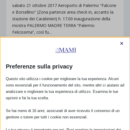
sabato 21 ottobre 2017 Aeroporto di Palermo “Falcone
e Borsellino” (Zona partenze area check in, accanto la
stazione dei Carabinieri) h. 17.00 inaugurazione della
mostra PALERMO MADRE TERRA “Palermo
Felicissima”, così fu...
×
PER SAPERNE DI PIÙ
Preferenze sulla privacy
LA LECHE LEAGUE ITALIA TRADUCE IN
Questo sito utilizza i cookie per migliorare la tua esperienza. Alcuni
ITALIANO 2 VIDEO DEL PRESTIGIOSO
GLOBAL HEALTH MEDIA
sono essenziali per il funzionamento del sito, mentre altri ci aiutano ad
analizzare e migliorare la tua esperienza di utilizzo. Esamina le tue
di
mami_ec
|
Ott 12, 2017
|
Condividiamo
,
Eventi_SAM_2017
,
Il
opzioni e fai la tua scelta.
Mami Segnala
,
SAM 2017
|
0
|
Global Health Media è un’organizzazione meravigliosa.
Se hai meno di 16 anni, assicurati di aver ricevuto il consenso di un
Fornisce infatti informazioni evidence based per gli
genitore o tutore per tutti i cookie non essenziali.
operatori sanitari che, operando nei paesi in via di
sviluppo, si trovano in prima linea e si occupano nei
La tua privacy è importante per noi. Puoi regolare le impostazioni dei