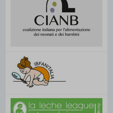
esplicitamente categorizzati.
jetpackState[message]
Mostra dettagli
et-saved-post*
wpc*