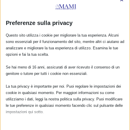
Indirizzo email:
Preferenze sulla privacy
Clicca qui per ricevere la
Newsletter MAMI
Questo sito utilizza i cookie per migliorare la tua esperienza. Alcuni
Leggi qui l'informativa sulla privacy
sono essenziali per il funzionamento del sito, mentre altri ci aiutano ad
analizzare e migliorare la tua esperienza di utilizzo. Esamina le tue
Privacy: acconsento al trattamento dei miei dati
opzioni e fai la tua scelta.
personali (Regolamento UE 2016/679)
Se hai meno di 16 anni, assicurati di aver ricevuto il consenso di un
genitore o tutore per tutti i cookie non essenziali.
La tua privacy è importante per noi. Puoi regolare le impostazioni dei
DONA E ASSOCIATI CON PAYPAL!
cookie in qualsiasi momento. Per maggiori informazioni su come
utilizziamo i dati, leggi la nostra politica sulla privacy. Puoi modificare
le tue preferenze in qualsiasi momento facendo clic sul pulsante delle
impostazioni qui sotto.
Nota che, se scegli di disabilitare alcuni tipi di cookie, questo potrebbe
Dona
15,00€