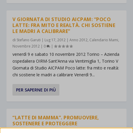
V GIORNATA DI STUDIO AICPAM: “POCO
LATTE: FRA MITO E REALTÀ. CHI SOSTIENE
LE MADRI A CALIBRARE”
di
Stefano Garuti
|
Lug 17, 2012
|
Anno 2012
,
Calendario Mami
,
Novembre 2012
|
0
|
venerdì 9 e sabato 10 novembre 2012 Torino – Azienda
ospedaliera OIRM-Sant’Anna via Ventimiglia 1, Torino V
Giornata di Studio AICPAM Poco latte: fra mito e realtà:
chi sostiene le madri a calibrare Venerdì 9...
PER SAPERNE DI PIÙ
“LATTE DI MAMMA”. PROMUOVERE,
SOSTENERE E PROTEGGERE
L’ALLATTAMENTO MATERNO SECONDO LE