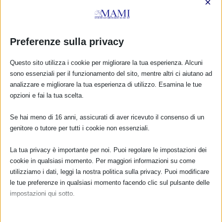
×
INDICAZIONI OMS/UNICEF
di
Stefano Garuti
|
Lug 16, 2012
|
Anno 2012
,
Ottobre 2012
,
Settembre 2012
|
0
|
Preferenze sulla privacy
29 settembre – 6 ottobre – 20 ottobre 2012 Treviso, via
dei Dall’Oro, 19 Il Melograno Centro Informazione
Questo sito utilizza i cookie per migliorare la tua esperienza. Alcuni
Maternità e Nascita organizza il corso di formazione
sono essenziali per il funzionamento del sito, mentre altri ci aiutano ad
“Latte di mamma”. Promuovere, sostenere...
analizzare e migliorare la tua esperienza di utilizzo. Esamina le tue
opzioni e fai la tua scelta.
PER SAPERNE DI PIÙ
Se hai meno di 16 anni, assicurati di aver ricevuto il consenso di un
genitore o tutore per tutti i cookie non essenziali.
PRESENTAZIONE DEL 5° RAPPORTO DI
La tua privacy è importante per noi. Puoi regolare le impostazioni dei
AGGIORNAMENTO“I DIRITTI DELL’INFANZIA
cookie in qualsiasi momento. Per maggiori informazioni su come
E DELL’ADOLESCENZA IN ITALIA”
utilizziamo i dati, leggi la nostra politica sulla privacy. Puoi modificare
di
Stefano Garuti
|
Mag 21, 2012
|
Anno 2012
,
giugno 2012
,
le tue preferenze in qualsiasi momento facendo clic sul pulsante delle
Istituzioni_Italiane
|
0
|
impostazioni qui sotto.
Roma, martedì 5 giugno 2012 ore 9.00 Sala Zuccari
Nota che, se scegli di disabilitare alcuni tipi di cookie, questo potrebbe
Palazzo Giustiniani Via della Dogana Vecchia 29 Il