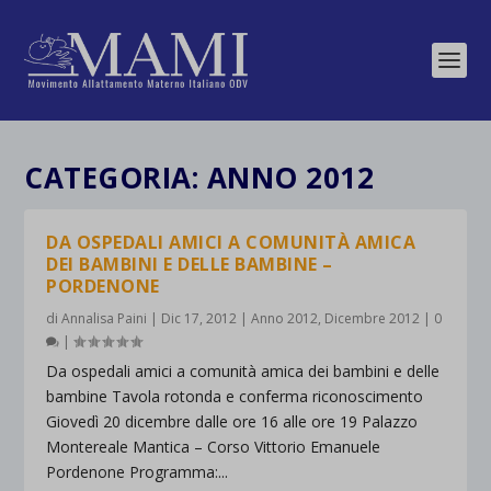
CATEGORIA:
ANNO 2012
DA OSPEDALI AMICI A COMUNITÀ AMICA
DEI BAMBINI E DELLE BAMBINE –
PORDENONE
di
Annalisa Paini
|
Dic 17, 2012
|
Anno 2012
,
Dicembre 2012
|
0
|
Da ospedali amici a comunità amica dei bambini e delle
bambine Tavola rotonda e conferma riconoscimento
Giovedì 20 dicembre dalle ore 16 alle ore 19 Palazzo
Montereale Mantica – Corso Vittorio Emanuele
Pordenone Programma:...