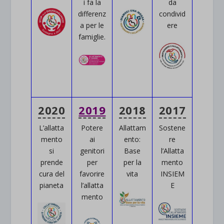
i fa la
da
differenz
condivid
a per le
ere
famiglie.
2020
2019
2018
2017
L’allatta
Potere
Allattam
Sostene
mento
ai
ento:
re
si
genitori
Base
l’Allatta
prende
per
per la
mento
cura del
favorire
vita
INSIEM
pianeta
l’allatta
E
mento