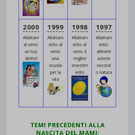
2000
1999
1998
1997
Allattare
Allattam
Allattam
Allattam
al seno:
ento al
ento al
ento:
un tuo
seno:
seno: il
aliment
diritto!
una
miglior
azione
scuola
investim
second
per la
ento
o natura
vita
TEMI PRECEDENTI ALLA
NASCITA DEL MAMI: