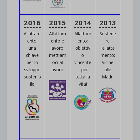
2016
2015
2014
2013
Allattam
Allattam
Allattam
Sostene
ento:
ento e
ento:
re
una
lavoro:
obiettiv
l’allatta
chiave
mettiam
o
mento:
per lo
oci al
vincente
Vicine
sviluppo
lavoro!
– per
alle
sostenib
tutta la
Madri
ile
vita!