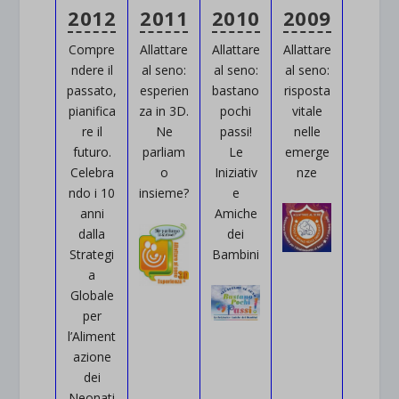
2012
2011
2010
2009
Compre
Allattare
Allattare
Allattare
ndere il
al seno:
al seno:
al seno:
passato,
esperien
bastano
risposta
pianifica
za in 3D.
pochi
vitale
re il
Ne
passi!
nelle
futuro.
parliam
Le
emerge
Celebra
o
Iniziativ
nze
ndo i 10
insieme?
e
anni
Amiche
dalla
dei
Strategi
Bambini
a
Globale
per
l’Aliment
azione
dei
Neonati