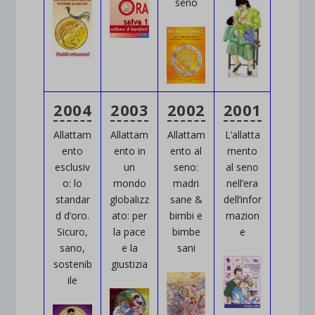
seno
2004
2003
2002
2001
Allattam
Allattam
Allattam
L’allatta
ento
ento in
ento al
mento
esclusiv
un
seno:
al seno
o: lo
mondo
madri
nell’era
standar
globalizz
sane &
dell’infor
d d’oro.
ato: per
bimbi e
mazion
Sicuro,
la pace
bimbe
e
sano,
e la
sani
sostenib
giustizia
ile