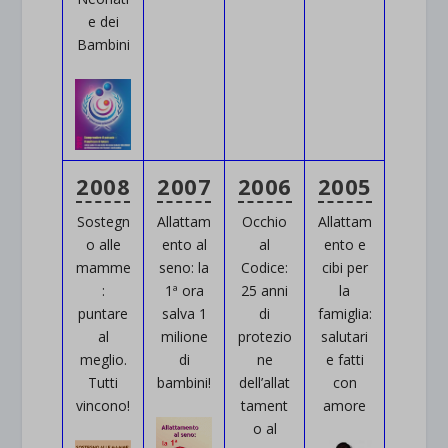
e dei
Bambini
2008
2007
2006
2005
Sostegn
Allattam
Occhio
Allattam
o alle
ento al
al
ento e
mamme
seno: la
Codice:
cibi per
:
1ª ora
25 anni
la
puntare
salva 1
di
famiglia:
al
milione
protezio
salutari
meglio.
di
ne
e fatti
Tutti
bambini!
dell’allat
con
vincono!
tament
amore
o al