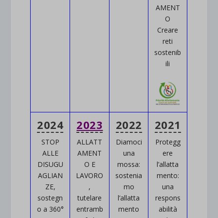
AMENT
O
Creare
reti
sostenib
ili
2024
2023
2022
2021
STOP
ALLATT
Diamoci
Protegg
ALLE
AMENT
una
ere
DISUGU
O E
mossa:
l’allatta
AGLIAN
LAVORO
sostenia
mento:
ZE,
,
mo
una
sostegn
tutelare
l’allatta
respons
o a 360°
entramb
mento
abilità