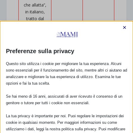
che allatta”,
in italiano,
tratto dal
pacchetto
×
delle Idee
Preferenze sulla privacy
1993
1992
1991
Questo sito utilizza i cookie per migliorare la tua esperienza. Alcuni
sono essenziali per il funzionamento del sito, mentre altri ci aiutano ad
Mother-
Baby-
Com’è
analizzare e migliorare la tua esperienza di utilizzo. Esamina le tue
Friendly
Friendly
nata la
opzioni e fai la tua scelta.
Workplace
Hospital
WABA e
Initiative
Initiative
l’idea della
Se hai meno di 16 anni, assicurati di aver ricevuto il consenso di un
(MFWI)
(BFHI)
SAM
genitore o tutore per tutti i cookie non essenziali.
L’iniziativa
L’iniziativa
La tua privacy è importante per noi. Puoi regolare le impostazioni dei
“Luoghi di
“Ospedali
cookie in qualsiasi momento. Per maggiori informazioni su come
lavoro Amici
Amici dei
utilizziamo i dati, leggi la nostra politica sulla privacy. Puoi modificare