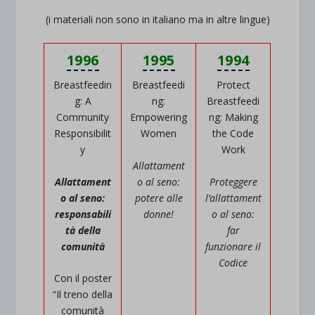
(i materiali non sono in italiano ma in altre lingue)
1996
1995
1994
Breastfeedin
Breastfeedi
Protect
g: A
ng:
Breastfeedi
Community
Empowering
ng: Making
Responsibilit
Women
the Code
y
Work
Allattament
Allattament
o al seno:
Proteggere
o al seno:
potere alle
l’allattament
responsabili
donne!
o al seno:
tà della
far
comunità
funzionare il
Codice
Con il poster
“Il treno della
comunità