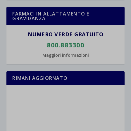
esplicitamente categorizzati.
jetpackState[message]
Mostra dettagli
FARMACI IN ALLATTAMENTO E
GRAVIDANZA
et-saved-post*
NUMERO VERDE GRATUITO
wpc*
800.883300
Maggiori informazioni
RIMANI AGGIORNATO