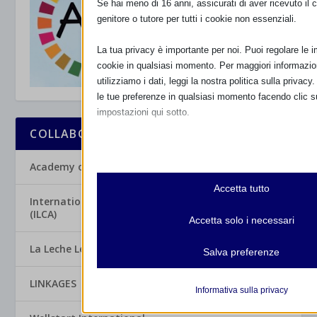
Se hai meno di 16 anni, assicurati di aver ricevuto il
genitore o tutore per tutti i cookie non essenziali.
La tua privacy è importante per noi. Puoi regolare le 
cookie in qualsiasi momento. Per maggiori informazi
utilizziamo i dati, leggi la nostra politica sulla privacy
le tue preferenze in qualsiasi momento facendo clic su
impostazioni qui sotto.
COLLABORAZIONI INTERNAZIONALI WABA
Nota che, se scegli di disabilitare alcuni tipi di cooki
influire sulla tua esperienza del sito e sui servizi che
Academy of Breastfeeding Medicine (ABM)
Essenziali
Accetta tutto
I cookie e i servizi essenziali abilitano le funzioni
International Lactation Consultant Association
necessari per il corretto funzionamento del sito we
(ILCA)
Accetta solo i necessari
e servizi non richiedono il consenso dell'utente s
Mostra dettagli
La Leche League International
Salva preferenze
Analitici
et-editor-available-post-*
LINKAGES
I cookie di statistica raccolgono informazioni sull'ut
Informativa sulla privacy
consentendoci di ottenere informazioni su come i vi
mhcookie
interagiscono con il nostro sito web.