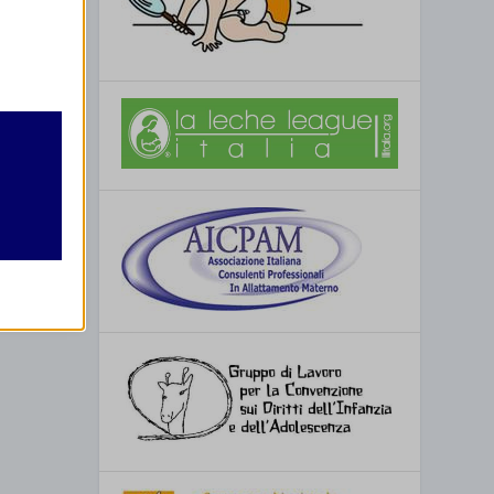
retto
utente
re