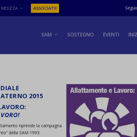
MOIZZA
ASSOCIATI!
SAM
SOSTEGNO
EVENTI
INI
DIALE
ATERNO 2015
LAVORO:
AVORO!
lattamento riprende la campagna
mento” della SAM 1993.