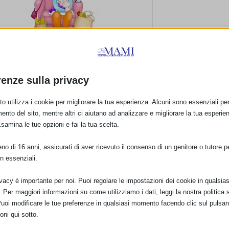
Altri materiali collegati:
L’
immagine
realizzata da Maria Francesca
renze sulla privacy
Agnelli
la “
Filastrocca rap delle mamme che
o utilizza i cookie per migliorare la tua esperienza. Alcuni sono essenziali per 
allattano
“
ento del sito, mentre altri ci aiutano ad analizzare e migliorare la tua esperie
Esamina le tue opzioni e fai la tua scelta.
Il
rap “Lavoro e allattamento”
realizzato da
Riccardo Piazzini
o di 16 anni, assicurati di aver ricevuto il consenso di un genitore o tutore per
“SAM 2015 e dintorni…”
: articoli e prodotti
n essenziali.
collegati con la SAM 2015
ivacy è importante per noi. Puoi regolare le impostazioni dei cookie in qualsias
Per maggiori informazioni su come utilizziamo i dati, leggi la nostra politica s
Puoi modificare le tue preferenze in qualsiasi momento facendo clic sul pulsan
oni qui sotto.