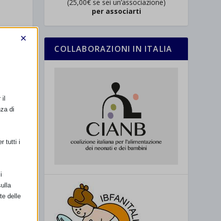
(25,00€ se sei un’associazione)
per associarti
×
COLLABORAZIONI IN ITALIA
il
nza di
 tutti i
i
ulla
te delle