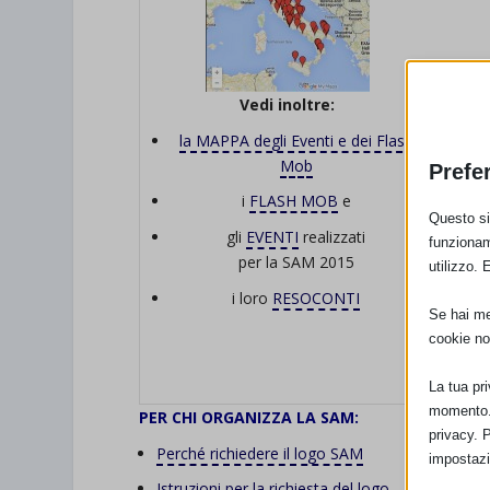
Vedi ino
lt
re:
la MAPPA degli Eventi e dei Flash
Mob
Prefe
i
FLASH MOB
e
Questo sit
gli
EVENTI
realizzati
funzionam
per la SAM 2015
utilizzo. 
i loro
RESOCONTI
Se hai men
cookie no
La tua pr
momento. 
PER CHI ORGANIZZA LA SAM:
privacy. 
Perché richiedere il logo SAM
impostazi
Istruzioni per la richiesta del logo