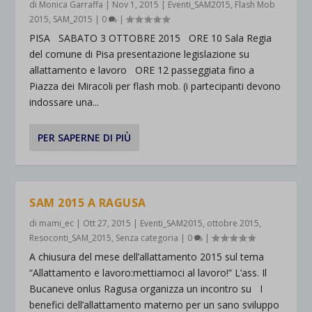
di
Monica Garraffa
|
Nov 1, 2015
|
Eventi_SAM2015
,
Flash Mob
2015
,
SAM_2015
|
0
|
PISA SABATO 3 OTTOBRE 2015 ORE 10 Sala Regia
del comune di Pisa presentazione legislazione su
allattamento e lavoro ORE 12 passeggiata fino a
Piazza dei Miracoli per flash mob. (i partecipanti devono
indossare una...
PER SAPERNE DI PIÙ
SAM 2015 A RAGUSA
di
mami_ec
|
Ott 27, 2015
|
Eventi_SAM2015
,
ottobre 2015
,
Resoconti_SAM_2015
,
Senza categoria
|
0
|
A chiusura del mese dell’allattamento 2015 sul tema
“Allattamento e lavoro:mettiamoci al lavoro!” L’ass. Il
Bucaneve onlus Ragusa organizza un incontro su I
benefici dell’allattamento materno per un sano sviluppo