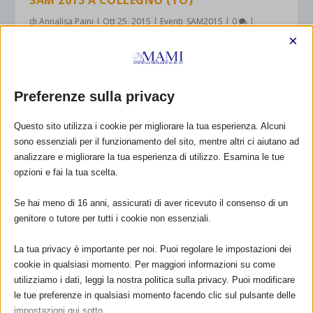
SAM 2015 A COLLEGNO (TO)
di
Annalisa Paini
|
Ott 25, 2015
|
Eventi_SAM2015
|
0
|
×
DIPARTIMENTO MATERNO INFANTILE S.S. ATTIVITA’
CONSULTORIALI Responsabile d.ssa Maita SARTORI
ALLATTAMENTO E LAVORO: METTIAMOCI AL
Preferenze sulla privacy
LAVORO! 16/10/2015 dalle ore 9.00 alle 9,30
accoglienza le attività si svolgeranno dalle ore 10,00...
Questo sito utilizza i cookie per migliorare la tua esperienza. Alcuni
sono essenziali per il funzionamento del sito, mentre altri ci aiutano ad
PER SAPERNE DI PIÙ
analizzare e migliorare la tua esperienza di utilizzo. Esamina le tue
opzioni e fai la tua scelta.
Se hai meno di 16 anni, assicurati di aver ricevuto il consenso di un
1
2
3
...
11
genitore o tutore per tutti i cookie non essenziali.
La tua privacy è importante per noi. Puoi regolare le impostazioni dei
cookie in qualsiasi momento. Per maggiori informazioni su come
CALENDARIO EVENTI
utilizziamo i dati, leggi la nostra politica sulla privacy. Puoi modificare
le tue preferenze in qualsiasi momento facendo clic sul pulsante delle
Non ci sono eventi
impostazioni qui sotto.