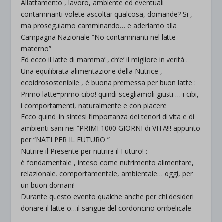
Allattamento , lavoro, ambiente ed eventuali
contaminanti volete ascoltar qualcosa, domande? Si ,
ma proseguiamo camminando… e aderiamo alla
Campagna Nazionale “No contaminanti nel latte
materno”
Ed ecco il latte di mamma’ , ch’e’ il migliore in verità .
Una equilibrata alimentazione della Nutrice ,
ecoidrosostenibile , è buona premessa per buon latte :
Primo latte=primo cibo! quindi scegliamoli giusti … i cibi,
i comportamenti, naturalmente e con piacere!
Ecco quindi in sintesi l’importanza dei tenori di vita e di
ambienti sani nei “PRIMI 1000 GIORNI di VITA!!! appunto
per “NATI PER IL FUTURO ”
Nutrire il Presente per nutrire il Futuro! :
è fondamentale , inteso come nutrimento alimentare,
relazionale, comportamentale, ambientale… oggi, per
un buon domani!
Durante questo evento qualche anche per chi desideri
donare il latte o…il sangue del cordoncino ombelicale