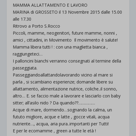
MAMMA ALLATTAMENTO E LAVORO
MARINA di GROSSETO il 13 Novembre 2015 dalle 15.00
alle 17.30
Ritrovo a Porto S.Rocco
Piccoli, mamme, neogenitori, future mamme, nonni ,
amici , cittadini, in Movimento Il movimento è salute!
Mamma libera tutti ! : con una maglietta bianca ,
raggiungeteci…
I palloncini bianchi verranno consegnati al termine della
passeggiata.
Passeggiandoallattandolavorando vicino al mare si
parla , si scambiano esperienze; domande libere su
allattamento, alimentazione nutrice, coliche..il sonno,
altro… E. se faccio male a lavorare e lasciarlo con baby
sitter; all’asilo nido ? Da quando??……………
Acque di mare, dormendo…sognando la calma, un
fututo migliore, acque e latte , gocce vitali, acqua
nutriente…, acqua, aria pura..importanti per Tutti!
E per le ecomamme , green a tutte le età !