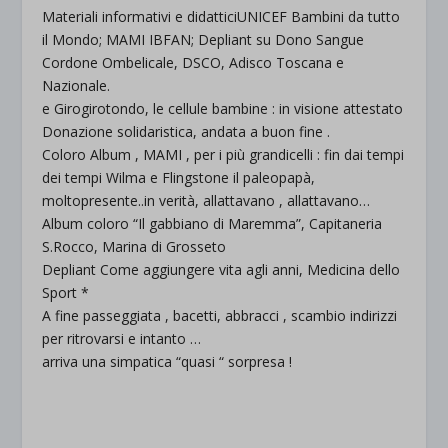
Materiali informativi e didatticiUNICEF Bambini da tutto
il Mondo; MAMI IBFAN; Depliant su Dono Sangue
Cordone Ombelicale, DSCO, Adisco Toscana e
Nazionale.
e Girogirotondo, le cellule bambine : in visione attestato
Donazione solidaristica, andata a buon fine .
Coloro Album , MAMI , per i più grandicelli : fin dai tempi
dei tempi Wilma e Flingstone il paleopapà,
moltopresente..in verità, allattavano , allattavano…
Album coloro “Il gabbiano di Maremma”, Capitaneria
S.Rocco, Marina di Grosseto
Depliant Come aggiungere vita agli anni, Medicina dello
Sport *
A fine passeggiata , bacetti, abbracci , scambio indirizzi
per ritrovarsi e intanto …
arriva una simpatica “quasi “ sorpresa !