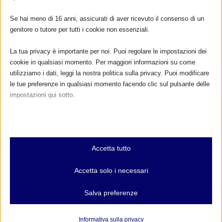
Se hai meno di 16 anni, assicurati di aver ricevuto il consenso di un
genitore o tutore per tutti i cookie non essenziali.
La tua privacy è importante per noi. Puoi regolare le impostazioni dei
cookie in qualsiasi momento. Per maggiori informazioni su come
utilizziamo i dati, leggi la nostra politica sulla privacy. Puoi modificare
le tue preferenze in qualsiasi momento facendo clic sul pulsante delle
impostazioni qui sotto.
Nota che, se scegli di disabilitare alcuni tipi di cookie, questo potrebbe
influire sulla tua esperienza del sito e sui servizi che possiamo offrire.
Essenziali
Accetta tutto
I cookie e i servizi essenziali abilitano le funzioni di base e sono
CALENDARIO EVENTI
necessari per il corretto funzionamento del sito web. Questi cookie
Accetta solo i necessari
e servizi non richiedono il consenso dell'utente secondo il GDPR.
Non ci sono eventi
Mostra dettagli
Salva preferenze
Analitici
TUTTI GLI EVENTI
et-editor-available-post-*
I cookie di statistica raccolgono informazioni sull'utilizzo,
Informativa sulla privacy