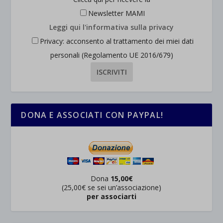
wordpress_test_cookie
Altri servizi
Newsletter MAMI
_ga
Questa categoria include tutti i cookie, i domini e i servizi che non
wp-settings-*
Leggi qui l'informativa sulla privacy
rientrano nelle altre categorie specifiche o che non sono stati
_ga_*
wp-settings-time-*
Privacy: acconsento al trattamento dei miei dati
esplicitamente categorizzati.
jetpackState[message]
personali (Regolamento UE 2016/679)
Mostra dettagli
et-saved-post*
wpc*
DONA E ASSOCIATI CON PAYPAL!
Dona
15,00€
(25,00€ se sei un’associazione)
per associarti