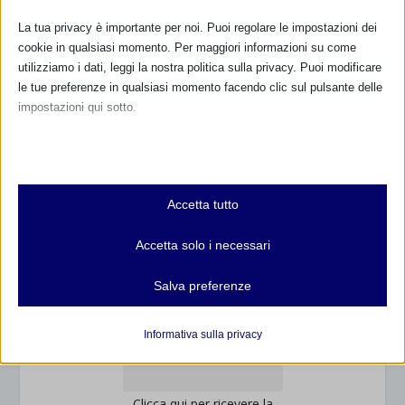
800.883300
La tua privacy è importante per noi. Puoi regolare le impostazioni dei
cookie in qualsiasi momento. Per maggiori informazioni su come
Maggiori informazioni
utilizziamo i dati, leggi la nostra politica sulla privacy. Puoi modificare
le tue preferenze in qualsiasi momento facendo clic sul pulsante delle
impostazioni qui sotto.
RIMANI AGGIORNATO
Nota che, se scegli di disabilitare alcuni tipi di cookie, questo potrebbe
influire sulla tua esperienza del sito e sui servizi che possiamo offrire.
Essenziali
... oppure inserisci i tuoi dati:
Accetta tutto
I cookie e i servizi essenziali abilitano le funzioni di base e sono
Nome:
necessari per il corretto funzionamento del sito web. Questi cookie
Accetta solo i necessari
e servizi non richiedono il consenso dell'utente secondo il GDPR.
Mostra dettagli
Cognome:
Salva preferenze
Analitici
et-editor-available-post-*
I cookie di statistica raccolgono informazioni sull'utilizzo,
Informativa sulla privacy
Indirizzo email:
consentendoci di ottenere informazioni su come i visitatori
mhcookie
interagiscono con il nostro sito web.
wordpress_logged_in_*
Mostra dettagli
Clicca qui per ricevere la