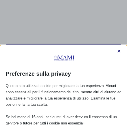
CALENDARIO EVENTI
×
Non ci sono eventi
Preferenze sulla privacy
TUTTI GLI EVENTI
Questo sito utilizza i cookie per migliorare la tua esperienza. Alcuni
sono essenziali per il funzionamento del sito, mentre altri ci aiutano ad
analizzare e migliorare la tua esperienza di utilizzo. Esamina le tue
FARMACI IN ALLATTAMENTO E
opzioni e fai la tua scelta.
GRAVIDANZA
Se hai meno di 16 anni, assicurati di aver ricevuto il consenso di un
NUMERO VERDE GRATUITO
genitore o tutore per tutti i cookie non essenziali.