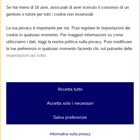
Se hai meno di 16 anni, assicurati di aver ricevuto il consenso di un
genitore o tutore per tutti i cookie non essenziali.
La tua privacy è importante per noi. Puoi regolare le impostazioni dei
Sam 2015 a Rende CS
cookie in qualsiasi momento. Per maggiori informazioni su come
utilizziamo i dati, leggi la nostra politica sulla privacy. Puoi modificare
21 Settembre 2015
le tue preferenze in qualsiasi momento facendo clic sul pulsante delle
impostazioni qui sotto.
Nota che, se scegli di disabilitare alcuni tipi di cookie, questo potrebbe
RISPONDI
influire sulla tua esperienza del sito e sui servizi che possiamo offrire.
Essenziali
Accetta tutto
I cookie e i servizi essenziali abilitano le funzioni di base e sono
necessari per il corretto funzionamento del sito web. Questi cookie
Accetta solo i necessari
e servizi non richiedono il consenso dell'utente secondo il GDPR.
Mostra dettagli
Salva preferenze
Analitici
et-editor-available-post-*
I cookie di statistica raccolgono informazioni sull'utilizzo,
Informativa sulla privacy
consentendoci di ottenere informazioni su come i visitatori