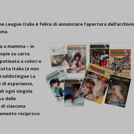
he League Italia è felice di annunciare l’apertura dell’archivi
mma.
ma a mamma – in
copie su carta
 patinata a colori e
tutta Italia (e non
ntraddistingue La
 di esperienze,
di ogni singola
sa delle
 di ciascuna
zamento reciproco