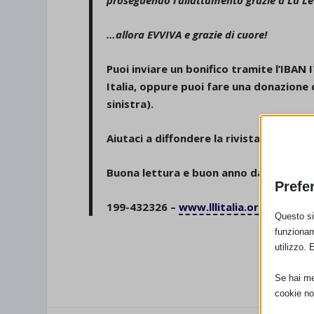
proseguendo l’allattamento grazie a La L
…allora EVVIVA e grazie di cuore!
Puoi inviare un bonifico tramite l’IB
Italia, oppure puoi fare una donazione
sinistra).
Aiutaci a diffondere la rivista presso
Buona lettura e buon anno dalle Consul
Prefe
199-432326 –
www.lllitalia.org
Questo sit
funzionam
utilizzo. 
Se hai men
cookie no