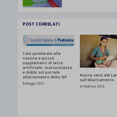
catego
wp-sett
_ga_*
wp-sett
jetpack
et-save
POST CORRELATI
wpc*
Calo ponderale alla
nascita e piccoli
supplementi di latte
artificiale: inaccuratezze
e dubbi sul portale
Nuova serie del La
allattamento della SIP
sull’Allattamento
8 Maggio 2015
8 Febbraio 2016