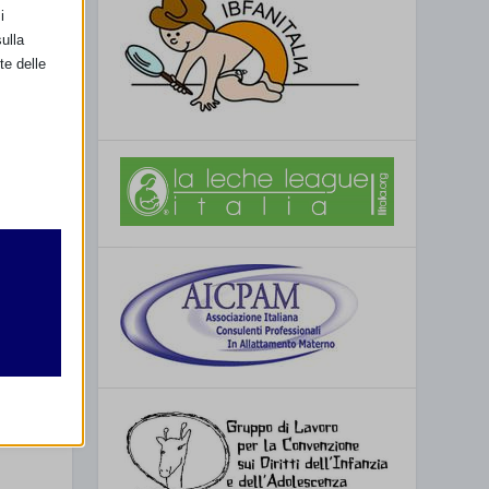
i
ulla
te delle
SSIMO
retto
– Bologna
utente
re