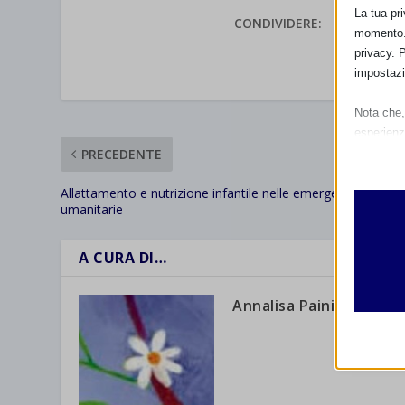
La tua pr
CONDIVIDERE:
momento. 
privacy. 
VALUTAR
impostazi
Nota che, 
esperienz
Essen
PRECEDENTE
I cooki
Allattamento e nutrizione infantile nelle emergenze
funzio
umanitarie
second
A CURA DI…
Analit
et-edito
I cooki
Annalisa Paini
informa
mhcook
wordpre
Altri 
wordpre
_ga
Questa 