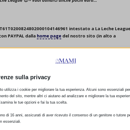
eche League 🙂 –
vuoi donarci anche pochi euro…
AN IT61T0200824802000104146961 intestato a La Leche Leagu
 con PAYPAL dalla
home page
del nostro sito (in alto a
 tutte le donne e le mamme che potrebbero averne bisogno.
enti de La Leche League Italia
renze sulla privacy
o utilizza i cookie per migliorare la tua esperienza. Alcuni sono essenziali per 
ento del sito, mentre altri ci aiutano ad analizzare e migliorare la tua esperie
Esamina le tue opzioni e fai la tua scelta.
o di 16 anni, assicurati di aver ricevuto il consenso di un genitore o tutore per
n essenziali.