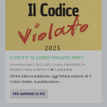
È USCITO “IL CODICE VIOLATO 2025”!
di
Annalisa Paini
|
Ott 2, 2025
|
Codice_OMS/UNICEF
,
IN
EVIDENZA
,
News da IBFAN
|
0
|
IBFAN Italia ha pubblicato oggi l’ottava edizione de Il
Codice Violato, la pubblicazione...
PER SAPERNE DI PIÙ