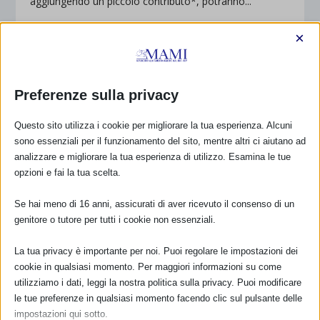
aggiungendo un piccolo contributo*, potranno...
×
PER SAPERNE DI PIÙ
Preferenze sulla privacy
Questo sito utilizza i cookie per migliorare la tua esperienza. Alcuni
sono essenziali per il funzionamento del sito, mentre altri ci aiutano ad
analizzare e migliorare la tua esperienza di utilizzo. Esamina le tue
opzioni e fai la tua scelta.
Se hai meno di 16 anni, assicurati di aver ricevuto il consenso di un
genitore o tutore per tutti i cookie non essenziali.
La tua privacy è importante per noi. Puoi regolare le impostazioni dei
cookie in qualsiasi momento. Per maggiori informazioni su come
MATERIALI SAM 2025
utilizziamo i dati, leggi la nostra politica sulla privacy. Puoi modificare
di
Monia Scarton
|
Apr 7, 2025
|
IN EVIDENZA
,
Materiali SAM
le tue preferenze in qualsiasi momento facendo clic sul pulsante delle
2025
,
Notizie dal Mami
,
SAM 2025
|
0
|
impostazioni qui sotto.