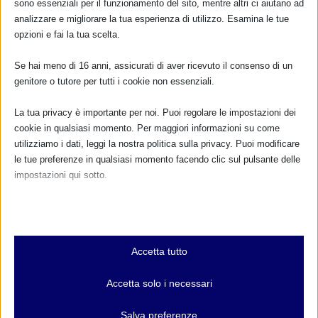
sono essenziali per il funzionamento del sito, mentre altri ci aiutano ad
analizzare e migliorare la tua esperienza di utilizzo. Esamina le tue
opzioni e fai la tua scelta.
Se hai meno di 16 anni, assicurati di aver ricevuto il consenso di un
genitore o tutore per tutti i cookie non essenziali.
La tua privacy è importante per noi. Puoi regolare le impostazioni dei
cookie in qualsiasi momento. Per maggiori informazioni su come
utilizziamo i dati, leggi la nostra politica sulla privacy. Puoi modificare
le tue preferenze in qualsiasi momento facendo clic sul pulsante delle
impostazioni qui sotto.
Nota che, se scegli di disabilitare alcuni tipi di cookie, questo potrebbe
influire sulla tua esperienza del sito e sui servizi che possiamo offrire.
Essenziali
CARITÀ PELOSA..
Accetta tutto
I cookie e i servizi essenziali abilitano le funzioni di base e sono
di
Monia Scarton
|
Apr 12, 2020
|
News da IBFAN
|
0
|
necessari per il corretto funzionamento del sito web. Questi cookie
Accetta solo i necessari
e servizi non richiedono il consenso dell'utente secondo il GDPR.
La Kraft Heinz Company, nota in Italia per il marchio
Mostra dettagli
Plasmon, “ha scelto di essere ancora una...
Salva preferenze