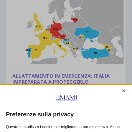
ALLATTAMENTO IN EMERGENZA: ITALIA
IMPREPARATA A PROTEGGERLO
×
di
Monia Scarton
|
Giu 6, 2020
|
2020
,
Allattamento nelle
Emergenze
,
News da IBFAN
|
0
|
Comunicato stampa IBFAN del 04 Giugno 2020 Un
nuovo rapporto europeo mostra che l’Italia è...
Preferenze sulla privacy
PER SAPERNE DI PIÙ
Questo sito utilizza i cookie per migliorare la tua esperienza. Alcuni