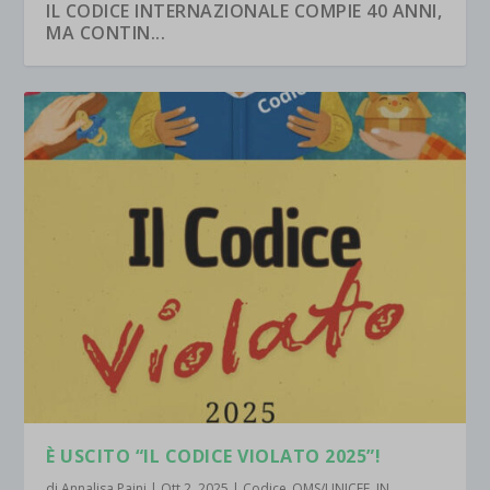
IL CODICE INTERNAZIONALE COMPIE 40 ANNI,
MA CONTIN...
È USCITO “IL CODICE VIOLATO 2025”!
di
Annalisa Paini
|
Ott 2, 2025
|
Codice_OMS/UNICEF
,
IN