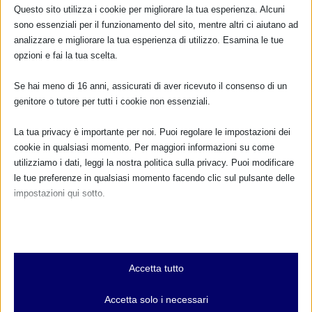
Questo sito utilizza i cookie per migliorare la tua esperienza. Alcuni
sono essenziali per il funzionamento del sito, mentre altri ci aiutano ad
CALENDARIO EVENTI
analizzare e migliorare la tua esperienza di utilizzo. Esamina le tue
opzioni e fai la tua scelta.
Non ci sono eventi
Se hai meno di 16 anni, assicurati di aver ricevuto il consenso di un
TUTTI GLI EVENTI
genitore o tutore per tutti i cookie non essenziali.
La tua privacy è importante per noi. Puoi regolare le impostazioni dei
cookie in qualsiasi momento. Per maggiori informazioni su come
FARMACI IN ALLATTAMENTO E
utilizziamo i dati, leggi la nostra politica sulla privacy. Puoi modificare
GRAVIDANZA
le tue preferenze in qualsiasi momento facendo clic sul pulsante delle
impostazioni qui sotto.
NUMERO VERDE GRATUITO
Nota che, se scegli di disabilitare alcuni tipi di cookie, questo potrebbe
800.883300
influire sulla tua esperienza del sito e sui servizi che possiamo offrire.
Essenziali
Maggiori informazioni
Accetta tutto
I cookie e i servizi essenziali abilitano le funzioni di base e sono
necessari per il corretto funzionamento del sito web. Questi cookie
Accetta solo i necessari
e servizi non richiedono il consenso dell'utente secondo il GDPR.