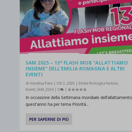
SAM 2025 – 13° FLASH MOB “ALLATTIAMO
INSIEME” DELL’EMILIA ROMAGNA E ALTRI
EVENTI
di
Annalisa Paini
|
Ott 2, 2025
|
Emilia Romagna Notizie
,
Eventi_SAM_2024
|
0
|
In occasione della Settimana mondiale dell’allattamento
quest’anno ha per tema Priorità...
SAM 2024 – 12° FLASH MOB “ALLATT
Inserito da
Annalisa Paini
|
Set 28, 2024
|
Emilia Romagna Notiz
PER SAPERNE DI PIÙ