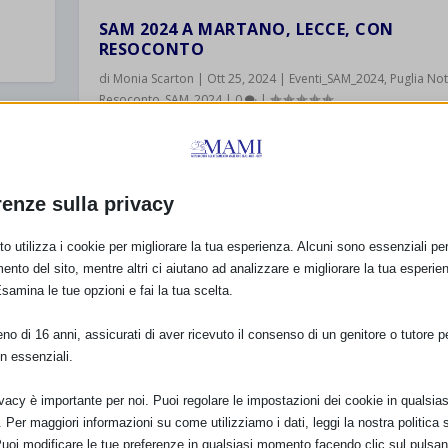
SAM 2024 A MARTANO, LECCE, CON
RESOCONTO
di
Monia Scarton
|
Ott 25, 2024
|
Eventi_SAM_2024
,
Puglia Not
Resoconto_SAM_2024
|
0
|
Nome evento Stop alle disuguaglianze. Percorso nasc
nelle comunità Promosso da ASL Lecce....
PER SAPERNE DI PIÙ
renze sulla privacy
o utilizza i cookie per migliorare la tua esperienza. Alcuni sono essenziali per 
ento del sito, mentre altri ci aiutano ad analizzare e migliorare la tua esperie
Esamina le tue opzioni e fai la tua scelta.
SAM 2024 A ASTI
di
Daniela Di Sciacca
|
Ott 23, 2024
|
Eventi_SAM_2024
|
0
o di 16 anni, assicurati di aver ricevuto il consenso di un genitore o tutore per
n essenziali.
Settimana Mondiale dell’Allattamento al seno promo
Asl At dal 9 al 15 Ottobre Flash Mob Conferenza
ivacy è importante per noi. Puoi regolare le impostazioni dei cookie in qualsias
Mercoledì 9 ottobre punto informativo presso il merca
Per maggiori informazioni su come utilizziamo i dati, leggi la nostra politica s
E
Asti Piazza del Palio sul tema...
Puoi modificare le tue preferenze in qualsiasi momento facendo clic sul pulsan