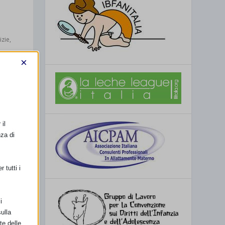
izie
,
×
ita
il
nza di
|
 tutti i
sso da
i
to di
ulla
te delle