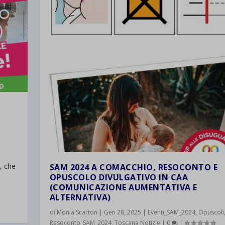
, che
SAM 2024 A COMACCHIO, RESOCONTO E
OPUSCOLO DIVULGATIVO IN CAA
IAMO INSIEME” DELL...
(COMUNICAZIONE AUMENTATIVA E
ie
,
Eventi_SAM_2024
|
0
|
ALTERNATIVA)
di
Monia Scarton
|
Gen 28, 2025
|
Eventi_SAM_2024
,
Opuscoli
Resoconto_SAM_2024
,
Toscana Notizie
|
0
|