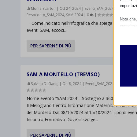
impostazi
di
Monia Scarton
|
Ott 24, 2024
|
Eventi_SAM_2024
,
IN EVIDENZ
Resoconto_SAM_2024
,
SAM 2024
|
0
|
Nota che, 
Come indicato nell’infografica che spiega la gestione 
esperienz
eventi SAM, eccoci...
Essen
I cooki
PER SAPERNE DI PIÙ
funzio
second
Analit
SAM A MONTELLO (TREVISO)
et-edito
I cooki
di
Salvina Di Gangi
|
Ott 8, 2024
|
Eventi_SAM_2024
|
0
|
informa
mhcook
Nome evento “SAM 2024 – Sostegno a 360°” Promoss
wordpre
Il Melograno Centro Informazione Maternità e Nascita,
Altri 
wordpre
_ga
del Montello Dal 08/10/2024 al 15/10/2024 Tipo di eve
Questa 
Incontro Formativo Dove si svolge...
catego
wp-sett
_ga_*
wp-sett
jetpack
PER SAPERNE DI PIÙ