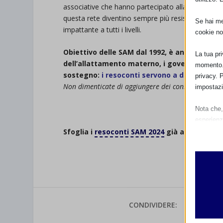
associative che hanno partecipato alla SAM 2024 di
questa rete diventino sempre più resistenti e ind
Se hai men
impattante a tutti i livelli.
cookie no
Obiettivo delle SAM dal 1992, è anche quello 
La tua pr
dell’allattamento materno, i governi ed enti,
momento. 
sostegno:
i resoconti servono a dare voce al 
privacy. 
Non dimenticate di aggiungere dei consigli per il M
impostazi
.
Nota che, 
esperienz
Sfoglia i
resoconti SAM 2024
già arrivati all
Essen
I cooki
funzio
second
Analit
CONDIVIDERE:
et-edito
I cooki
informa
mhcook