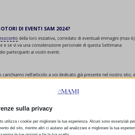
OTORI DI EVENTI SAM 2024?
esoconto
della loro iniziativa, corredato di eventuali immagini (max 6)
in rete e se vi va una considerazione personale di questa Settimana
i partecipanti ai vostri eventi.
carichiamo nell’articolo a voi dedicato già presente nel nostro sito, 
 e ve lo inviamo via mail (vedi fac-simile qui sopra)
ESOCONTO?
ATTESTATO DI PARTECIPAZIONE SAM 2024
renze sulla privacy
ione, la programmazione nei dettagli ed infine la realizzazione delle
Allattamento, tutte e tutti voi vi prefissiate degli obbiettivi da
o utilizza i cookie per migliorare la tua esperienza. Alcuni sono essenziali per 
aggiunti, le modalità che più vi hanno permesso di centrare il bersaglio
ento del sito, mentre altri ci aiutano ad analizzare e migliorare la tua esperie
arebbe potuto migliorare, permetterà al MAMI e a tutte le realtà
Esamina le tue opzioni e fai la tua scelta.