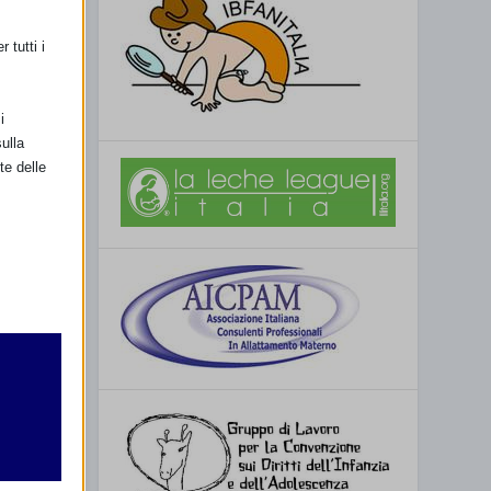
e
 tutti i
i
ulla
te delle
retto
utente