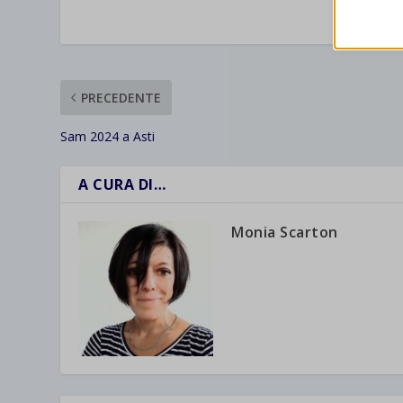
VALUTAR
wordpre
Altri 
wordpre
_ga
Questa 
catego
wp-sett
PRECEDENTE
_ga_*
wp-sett
jetpack
Sam 2024 a Asti
et-save
A CURA DI…
wpc*
Monia Scarton