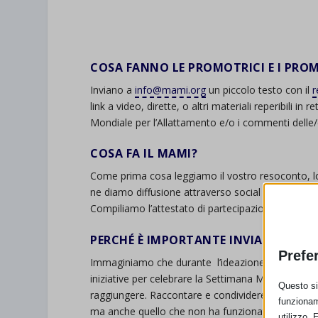
.
COSA FANNO LE PROMOTRICI E I PROM
Inviano a
info@mami.org
un piccolo testo con il
r
link a video, dirette, o altri materiali reperibili 
Mondiale per l’Allattamento e/o i commenti delle/de
COSA FA IL MAMI?
Come prima cosa leggiamo il vostro resoconto, lo 
ne diamo diffusione attraverso social e sito.
Compiliamo l’attestato di partecipazione SAM 2024
PERCHÉ È IMPORTANTE INVIARE IL R
Prefe
Immaginiamo che durante l’ideazione, la progettaz
iniziative per celebrare la Settimana Mondiale per l’
Questo sit
raggiungere. Raccontare e condividere i risultati r
funzionam
ma anche quello che non ha funzionato o che si s
utilizzo. 