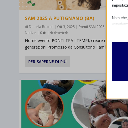
impostazi
SAM 2025 A PUTIGNANO (BA)
Nota che, 
esperienz
di
Daniela Brucoli
|
Ott 3, 2025
|
Eventi SAM 2025
,
Notizie
,
Pugli
Essen
Notizie
|
0
|
I cooki
Nome evento PONTI TRA I TEMPI, creare reti tra le
funzio
generazioni Promosso da Consultorio Familiare di...
second
PER SAPERNE DI PIÙ
Analit
et-edito
I cooki
informa
mhcook
wordpre
Altri 
wordpre
_ga
Questa 
catego
wp-sett
_ga_*
wp-sett
jetpack