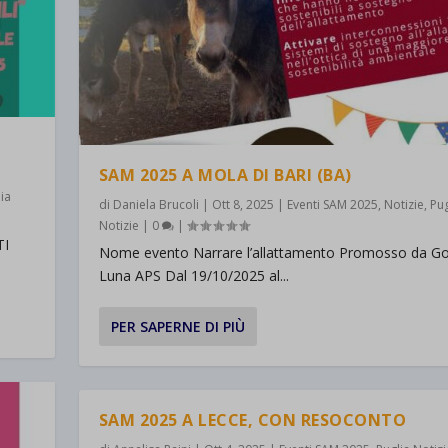
SAM 2025 A MOLA DI BARI (BA)
ia
di
Daniela Brucoli
|
Ott 8, 2025
|
Eventi SAM 2025
,
Notizie
,
Pug
Notizie
|
0
|
TI
Nome evento Narrare l’allattamento Promosso da Go
Luna APS Dal 19/10/2025 al...
PER SAPERNE DI PIÙ
SAM 2025 A LECCE, CON RESOCONTO