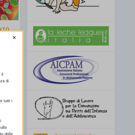
ONTO
×
ie
,
2025
il
nza di
 tutti i
i
ulla
te delle