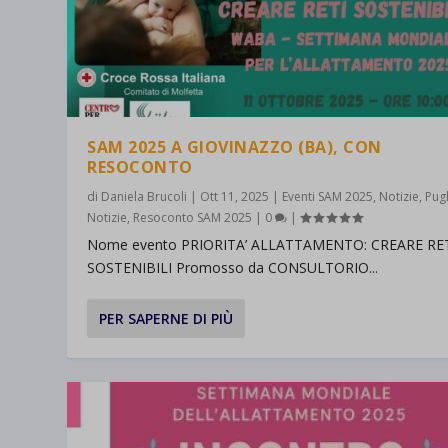
SAM 2025 A GIOVINAZZO (BA), CON
RESOCONTO
di
Daniela Brucoli
|
Ott 11, 2025
|
Eventi SAM 2025
,
Notizie
,
Pugl
Notizie
,
Resoconto SAM 2025
|
0
|
Nome evento PRIORITA’ ALLATTAMENTO: CREARE RE
SOSTENIBILI Promosso da CONSULTORIO...
PER SAPERNE DI PIÙ