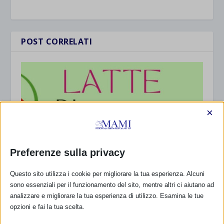
POST CORRELATI
×
Preferenze sulla privacy
Questo sito utilizza i cookie per migliorare la tua esperienza. Alcuni
SAM 2025 a Palermo, con resoconto
sono essenziali per il funzionamento del sito, mentre altri ci aiutano ad
analizzare e migliorare la tua esperienza di utilizzo. Esamina le tue
11 Ottobre 2025
opzioni e fai la tua scelta.