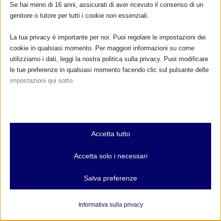
Se hai meno di 16 anni, assicurati di aver ricevuto il consenso di un
genitore o tutore per tutti i cookie non essenziali.
La tua privacy è importante per noi. Puoi regolare le impostazioni dei
cookie in qualsiasi momento. Per maggiori informazioni su come
utilizziamo i dati, leggi la nostra politica sulla privacy. Puoi modificare
le tue preferenze in qualsiasi momento facendo clic sul pulsante delle
impostazioni qui sotto.
Nota che, se scegli di disabilitare alcuni tipi di cookie, questo potrebbe
influire sulla tua esperienza del sito e sui servizi che possiamo offrire.
Essenziali
Accetta tutto
I cookie e i servizi essenziali abilitano le funzioni di base e sono
necessari per il corretto funzionamento del sito web. Questi cookie
Accetta solo i necessari
e servizi non richiedono il consenso dell'utente secondo il GDPR.
Mostra dettagli
Salva preferenze
Formazione Peer Supporter – On line
Analitici
12 Gennaio 2021
et-editor-available-post-*
I cookie di statistica raccolgono informazioni sull'utilizzo,
Informativa sulla privacy
consentendoci di ottenere informazioni su come i visitatori
mhcookie