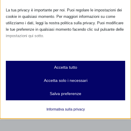
SAM 2025 A VARESE E PROVINCIA
30 Settembre 2025
La tua privacy è importante per noi. Puoi regolare le impostazioni dei
cookie in qualsiasi momento. Per maggiori informazioni su come
utilizziamo i dati, leggi la nostra politica sulla privacy. Puoi modificare
le tue preferenze in qualsiasi momento facendo clic sul pulsante delle
RISPONDI
impostazioni qui sotto.
Nota che, se scegli di disabilitare alcuni tipi di cookie, questo potrebbe
influire sulla tua esperienza del sito e sui servizi che possiamo offrire.
Essenziali
Accetta tutto
I cookie e i servizi essenziali abilitano le funzioni di base e sono
necessari per il corretto funzionamento del sito web. Questi cookie
Accetta solo i necessari
e servizi non richiedono il consenso dell'utente secondo il GDPR.
Mostra dettagli
Salva preferenze
Analitici
et-editor-available-post-*
I cookie di statistica raccolgono informazioni sull'utilizzo,
Informativa sulla privacy
consentendoci di ottenere informazioni su come i visitatori
mhcookie
interagiscono con il nostro sito web.
wordpress_logged_in_*
Mostra dettagli