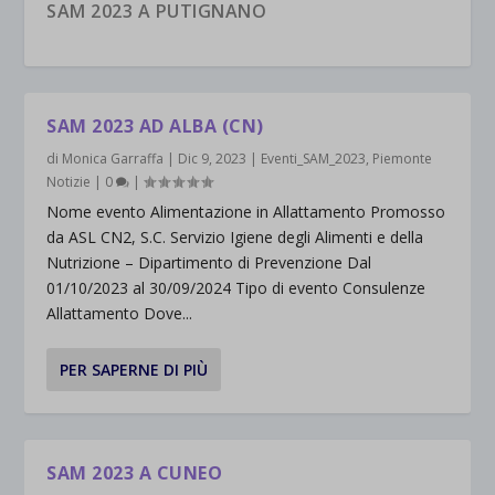
SAM 2023 A PUTIGNANO
SAM 2023 AD ALBA (CN)
di
Monica Garraffa
|
Dic 9, 2023
|
Eventi_SAM_2023
,
Piemonte
Notizie
|
0
|
Nome evento Alimentazione in Allattamento Promosso
da ASL CN2, S.C. Servizio Igiene degli Alimenti e della
Nutrizione – Dipartimento di Prevenzione Dal
01/10/2023 al 30/09/2024 Tipo di evento Consulenze
Allattamento Dove...
SAM 2023 A TREVISO
SAM 2023 A BRESCIA
SAM 2023 A COSENZA
SAM 2023 – 11° FLASH MOB “ALLATTIAMO
SAM 2023 A PALERMO CON RESOCONTO
PER SAPERNE DI PIÙ
INSIEME” DELL...
SAM 2023 A CUNEO