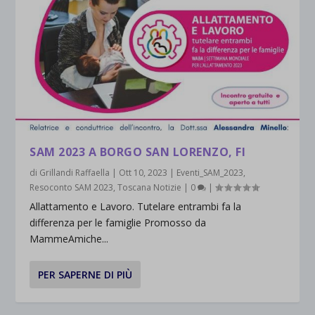
_ga
Questa categoria include tutti i cookie, i domini e i servizi che non
wp-settings-*
rientrano nelle altre categorie specifiche o che non sono stati
_ga_*
wp-settings-time-*
esplicitamente categorizzati.
jetpackState[message]
Mostra dettagli
et-saved-post*
wpc*
SAM 2023 A BORGO SAN LORENZO, FI
di
Grillandi Raffaella
|
Ott 10, 2023
|
Eventi_SAM_2023
,
Resoconto SAM 2023
,
Toscana Notizie
|
0
|
Allattamento e Lavoro. Tutelare entrambi fa la
differenza per le famiglie Promosso da
MammeAmiche...
PER SAPERNE DI PIÙ