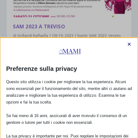
SAM 2023 A TREVISO
di
Grillandi Raffaella
|
Ott 10, 2023
|
Eventi_SAM_2023
,
Veneto
Notizie
|
0
|
×
Settimana dell’ Allattamento – Ottobre Mese del
Bambino Promosso da Comune di Treviso...
Preferenze sulla privacy
PER SAPERNE DI PIÙ
Questo sito utilizza i cookie per migliorare la tua esperienza. Alcuni
sono essenziali per il funzionamento del sito, mentre altri ci aiutano ad
analizzare e migliorare la tua esperienza di utilizzo. Esamina le tue
opzioni e fai la tua scelta.
Se hai meno di 16 anni, assicurati di aver ricevuto il consenso di un
genitore o tutore per tutti i cookie non essenziali.
La tua privacy è importante per noi. Puoi regolare le impostazioni dei