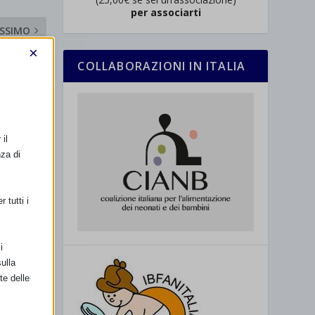
per associarti
SSIMO
×
023 a Pisa
COLLABORAZIONI IN ITALIA
il
nza di
 tutti i
i
ulla
te delle