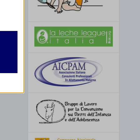
retto
utente
 e
onto
re