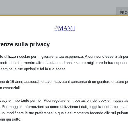
PRO
Sam 2
renze sulla privacy
o utilizza i cookie per migliorare la tua esperienza. Alcuni sono essenziali per 
ento del sito, mentre altri ci aiutano ad analizzare e migliorare la tua esperie
Esamina le tue opzioni e fai la tua scelta.
o di 16 anni, assicurati di aver ricevuto il consenso di un genitore o tutore per
n essenziali.
ivacy è importante per noi. Puoi regolare le impostazioni dei cookie in qualsias
Per maggiori informazioni su come utilizziamo i dati, leggi la nostra politica s
Puoi modificare le tue preferenze in qualsiasi momento facendo clic sul pulsan
oni qui sotto.