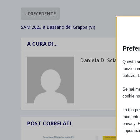
PRECEDENTE
SAM 2023 a Bassano del Grappa (VI)
A CURA DI…
Prefe
Daniela Di Sciacca
Questo sit
funzionam
utilizzo. 
Se hai men
cookie no
La tua pr
momento. 
POST CORRELATI
privacy. 
impostazi