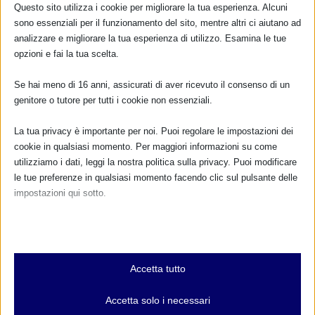
Questo sito utilizza i cookie per migliorare la tua esperienza. Alcuni
sono essenziali per il funzionamento del sito, mentre altri ci aiutano ad
CALENDARIO EVENTI
analizzare e migliorare la tua esperienza di utilizzo. Esamina le tue
opzioni e fai la tua scelta.
Non ci sono eventi
Se hai meno di 16 anni, assicurati di aver ricevuto il consenso di un
TUTTI GLI EVENTI
genitore o tutore per tutti i cookie non essenziali.
La tua privacy è importante per noi. Puoi regolare le impostazioni dei
cookie in qualsiasi momento. Per maggiori informazioni su come
FARMACI IN ALLATTAMENTO E
utilizziamo i dati, leggi la nostra politica sulla privacy. Puoi modificare
GRAVIDANZA
le tue preferenze in qualsiasi momento facendo clic sul pulsante delle
impostazioni qui sotto.
NUMERO VERDE GRATUITO
Nota che, se scegli di disabilitare alcuni tipi di cookie, questo potrebbe
800.883300
influire sulla tua esperienza del sito e sui servizi che possiamo offrire.
Essenziali
Maggiori informazioni
Accetta tutto
I cookie e i servizi essenziali abilitano le funzioni di base e sono
necessari per il corretto funzionamento del sito web. Questi cookie
Accetta solo i necessari
e servizi non richiedono il consenso dell'utente secondo il GDPR.
RIMANI AGGIORNATO