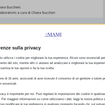
iara Bucchieri.
laboratorio a cura di Chiara Buccheri
renze sulla privacy
o utilizza i cookie per migliorare la tua esperienza. Alcuni sono essenziali per 
ento del sito, mentre altri ci aiutano ad analizzare e migliorare la tua esperie
Esamina le tue opzioni e fai la tua scelta.
o di 16 anni, assicurati di aver ricevuto il consenso di un genitore o tutore per
n essenziali.
ivacy è importante per noi. Puoi regolare le impostazioni dei cookie in qualsias
Per maggiori informazioni su come utilizziamo i dati, leggi la nostra politica s
Puoi modificare le tue preferenze in qualsiasi momento facendo clic sul pulsan