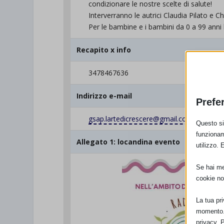
condizionare le nostre scelte di salute!
Interverranno le autrici Claudia Pilato e Ch
Per le bambine e i bambini da 0 a 99 anni 
Recapito x info
3478467636
Indirizzo e-mail
Prefe
gsap.lartedicrescere@gmail.com
Questo sit
funzionam
Allegato 1: locandina evento
utilizzo. 
Se hai men
cookie no
La tua pr
momento. 
privacy. 