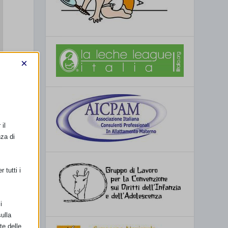
×
il
nza di
 tutti i
i
ulla
te delle