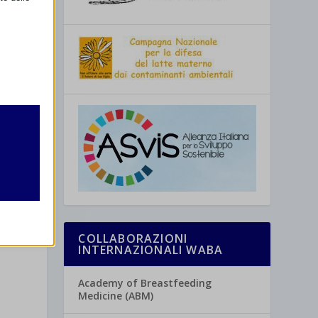
retto
utente
COLLABORAZIONI
e
INTERNAZIONALI WABA
re
Academy of Breastfeeding
Medicine (ABM)