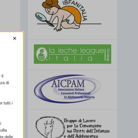
×
il
nza di
 tutti i
i
ulla
te delle