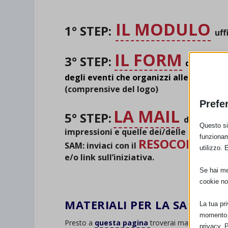
IL MODULO
1° STEP:
uff
IL FORM
3° STEP:
da compila
degli eventi che organizzi allegando
lo
(comprensive del logo)
Prefe
LA MAIL
5° STEP:
dove racco
Questo sit
impressioni e quelle dei/delle partecipa
funzionam
RESOCONTO
SAM: inviaci con il
anc
utilizzo. 
e/o link sull’iniziativa.
Se hai men
.
cookie no
MATERIALI PER LA SAM 202
La tua pr
momento. 
Presto a
questa pagina
troverai materiali gratu
privacy. 