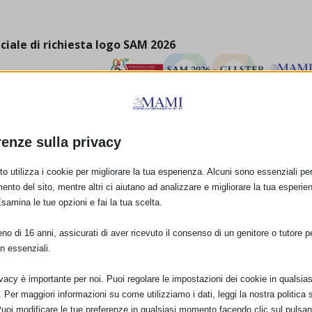
iciale di richiesta logo SAM 2026
re con i dettagli
candine definitive
renze sulla privacy
nti le tue
o utilizza i cookie per migliorare la tua esperienza. Alcuni sono essenziali per 
nti al tuo evento
ento del sito, mentre altri ci aiutano ad analizzare e migliorare la tua esperie
he foto, video
Esamina le tue opzioni e fai la tua scelta.
o di 16 anni, assicurati di aver ricevuto il consenso di un genitore o tutore per
n essenziali.
6
ivacy è importante per noi. Puoi regolare le impostazioni dei cookie in qualsias
Per maggiori informazioni su come utilizziamo i dati, leggi la nostra politica s
iti e scaricabili emessi da WABA e tradotti dal MAMI, per celebrare la
Puoi modificare le tue preferenze in qualsiasi momento facendo clic sul pulsan