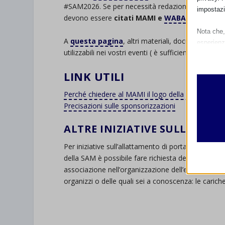
#SAM2026. Se per necessità redazionali, i materi
impostazi
devono essere
citati MAMI e
WABA
quali fonti.
Nota che, 
A
questa pagina
, altri materiali, documenti, fla
esperienz
utilizzabili nei vostri eventi ( è sufficiente citare le 
Essen
I cooki
LINK UTILI
funzio
second
Perché chiedere al MAMI il logo della SAM?
Precisazioni sulle sponsorizzazioni
Analit
ALTRE INIZIATIVE SULL’ALL
et-edito
I cooki
informa
Per iniziative sull’allattamento di portata generale
mhcook
della SAM è possibile fare richiesta del patrocini
wordpre
associazione nell’organizzazione dell’evento. In og
Altri 
organizzi o delle quali sei a conoscenza: le cari
wordpre
_ga
Questa 
catego
wp-sett
_ga_*
.
wp-sett
jetpack