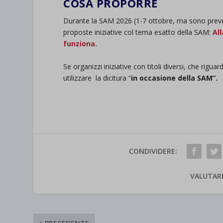
COSA PROPORRE
DURANTE L
et-save
Durante la SAM 2026 (1-7 ottobre, ma sono prev
wpc*
proposte iniziative col tema esatto della SAM:
All
funziona.
Se organizzi iniziative con titoli diversi, che rig
utilizzare la dicitura “
in occasione della SAM”.
CONDIVIDERE:
VALUTAR