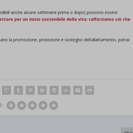
A SAM 2026
d-post*
edibili anche alcune settimane prima o dopo) possono essere
attare per un inizio sostenibile della vita: rafforziamo ciò che
uardano la promozione, protezione e sostegno dell’allattamento, potrai
E: