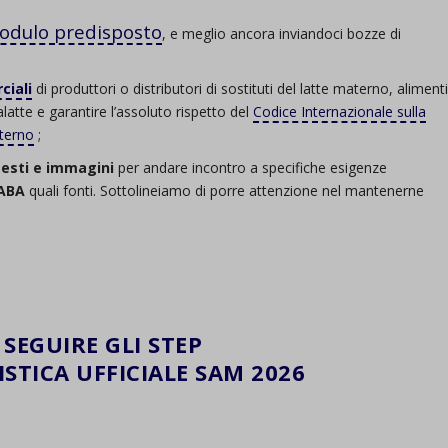
odulo predisposto
, e meglio ancora inviandoci bozze di
ciali
di produttori o distributori di sostituti del latte materno, aliment
iralatte e garantire l’assoluto rispetto del
Codice Internazionale sulla
aterno
;
 testi e immagini
per andare incontro a specifiche esigenze
WABA
quali fonti. Sottolineiamo di porre attenzione nel mantenerne
SEGUIRE GLI STEP
STICA UFFICIALE SAM 2026