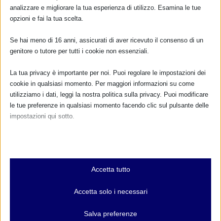
analizzare e migliorare la tua esperienza di utilizzo. Esamina le tue
opzioni e fai la tua scelta.
Se hai meno di 16 anni, assicurati di aver ricevuto il consenso di un
genitore o tutore per tutti i cookie non essenziali.
La tua privacy è importante per noi. Puoi regolare le impostazioni dei
cookie in qualsiasi momento. Per maggiori informazioni su come
utilizziamo i dati, leggi la nostra politica sulla privacy. Puoi modificare
le tue preferenze in qualsiasi momento facendo clic sul pulsante delle
impostazioni qui sotto.
Nota che, se scegli di disabilitare alcuni tipi di cookie, questo potrebbe
influire sulla tua esperienza del sito e sui servizi che possiamo offrire.
Essenziali
Accetta tutto
I cookie e i servizi essenziali abilitano le funzioni di base e sono
necessari per il corretto funzionamento del sito web. Questi cookie
Accetta solo i necessari
e servizi non richiedono il consenso dell'utente secondo il GDPR.
CALENDARIO EVENTI
Mostra dettagli
Salva preferenze