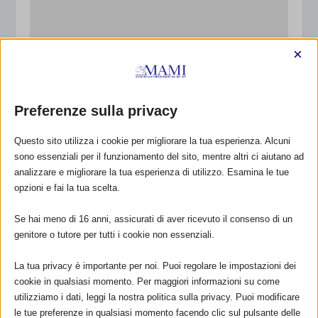
×
Preferenze sulla privacy
Questo sito utilizza i cookie per migliorare la tua esperienza. Alcuni
Il MAMI accolto come Associato di ASviS,
sono essenziali per il funzionamento del sito, mentre altri ci aiutano ad
Alleanza Italiana per lo Sviluppo Sostenibile
analizzare e migliorare la tua esperienza di utilizzo. Esamina le tue
4 Dicembre 2017
opzioni e fai la tua scelta.
Se hai meno di 16 anni, assicurati di aver ricevuto il consenso di un
genitore o tutore per tutti i cookie non essenziali.
RISPONDI
La tua privacy è importante per noi. Puoi regolare le impostazioni dei
cookie in qualsiasi momento. Per maggiori informazioni su come
utilizziamo i dati, leggi la nostra politica sulla privacy. Puoi modificare
le tue preferenze in qualsiasi momento facendo clic sul pulsante delle