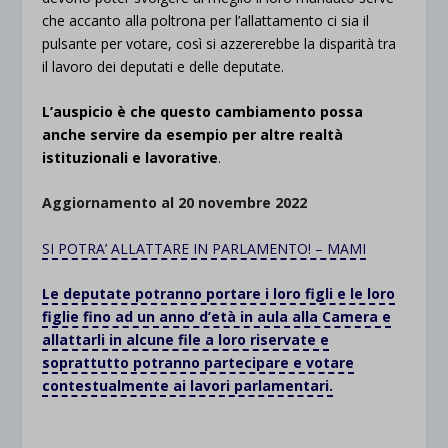
che accanto alla poltrona per l’allattamento ci sia il
pulsante per votare, così si azzererebbe la disparità tra
il lavoro dei deputati e delle deputate.
L’auspicio è che questo cambiamento possa
anche servire da esempio per altre realtà
istituzionali e lavorative
.
Aggiornamento al 20 novembre 2022
SI POTRA’ ALLATTARE IN PARLAMENTO! – MAMI
Le deputate potranno portare i loro figli e le loro
figlie fino ad un anno d’età in aula alla Camera e
allattarli in alcune file a loro riservate e
soprattutto potranno partecipare e votare
contestualmente ai lavori parlamentari.