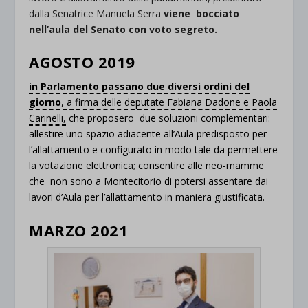
dalla Senatrice Manuela Serra
viene bocciato
nell’aula del Senato con voto segreto.
AGOSTO 2019
in Parlamento passano due diversi ordini del
giorno
, a firma delle deputate Fabiana Dadone e Paola
Carinelli,
che proposero due soluzioni complementari:
allestire uno spazio adiacente all’Aula predisposto per
l’allattamento e configurato in modo tale da permettere
la votazione elettronica; consentire alle neo-mamme
che non sono a Montecitorio di potersi assentare dai
lavori d’Aula per l’allattamento in maniera giustificata.
MARZO 2021