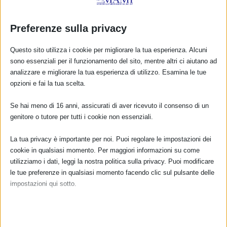
Preferenze sulla privacy
Questo sito utilizza i cookie per migliorare la tua esperienza. Alcuni
MAMI – ASSEMBLEA ANNUALE DEI SOCI 23
sono essenziali per il funzionamento del sito, mentre altri ci aiutano ad
MARZO 2025
analizzare e migliorare la tua esperienza di utilizzo. Esamina le tue
opzioni e fai la tua scelta.
di
Annalisa Paini
|
Mar 16, 2025
|
IN EVIDENZA
,
Notizie dal Mami
|
0
|
Se hai meno di 16 anni, assicurati di aver ricevuto il consenso di un
L’Assemblea annuale dei soci del MAMI si terrà sabato
genitore o tutore per tutti i cookie non essenziali.
22 marzo 2025 in prima convocazione alle ore...
La tua privacy è importante per noi. Puoi regolare le impostazioni dei
PER SAPERNE DI PIÙ
cookie in qualsiasi momento. Per maggiori informazioni su come
utilizziamo i dati, leggi la nostra politica sulla privacy. Puoi modificare
le tue preferenze in qualsiasi momento facendo clic sul pulsante delle
impostazioni qui sotto.
Nota che, se scegli di disabilitare alcuni tipi di cookie, questo potrebbe
influire sulla tua esperienza del sito e sui servizi che possiamo offrire.