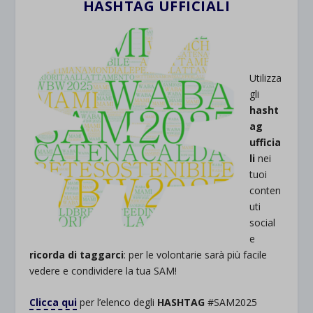
HASHTAG UFFICIALI
Utilizza
gli
hasht
ag
ufficia
li
nei
tuoi
conten
uti
social
e
ricorda di taggarci
: per le volontarie sarà più facile
vedere e condividere la tua SAM!
Clicca qui
per l’elenco degli
HASHTAG
#SAM2025