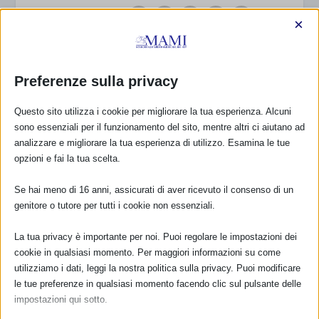
VALUTARE:
×
Preferenze sulla privacy
PRECEDENTE
PROSSIMO
Questo sito utilizza i cookie per migliorare la tua esperienza. Alcuni
SAM 2025 COME PUOI
obiettivi sam 2025
RICHIEDERE IL LOGO E
sono essenziali per il funzionamento del sito, mentre altri ci aiutano ad
USO DEI MATERIALI?
analizzare e migliorare la tua esperienza di utilizzo. Esamina le tue
opzioni e fai la tua scelta.
A CURA DI…
Se hai meno di 16 anni, assicurati di aver ricevuto il consenso di un
genitore o tutore per tutti i cookie non essenziali.
Monia Scarton
La tua privacy è importante per noi. Puoi regolare le impostazioni dei
cookie in qualsiasi momento. Per maggiori informazioni su come
utilizziamo i dati, leggi la nostra politica sulla privacy. Puoi modificare
le tue preferenze in qualsiasi momento facendo clic sul pulsante delle
impostazioni qui sotto.