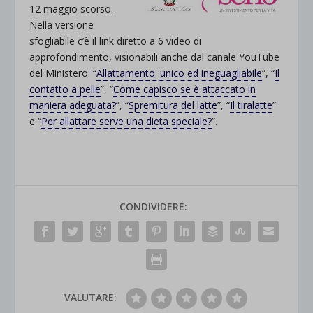
12 maggio scorso.
Nella versione
sfogliabile c’è il link diretto a 6 video di
approfondimento, visionabili anche dal canale YouTube
del Ministero: “
Allattamento: unico ed ineguagliabile
”, “
Il
contatto a pelle
”, “
Come capisco se è attaccato in
maniera adeguata?
”, “
Spremitura del latte
”, “
Il tiralatte
”
e “
Per allattare serve una dieta speciale?
”.
CONDIVIDERE:
VALUTARE: